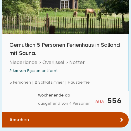
Schwimmbad
26
Eingezäunter Garten
0
Haustierfrei
24
Fahrradschuppen
0
Gemütlich 5 Personen Ferienhaus in Salland
Ladestation Auto
24
mit Sauna.
Niederlande > Overijssel > Notter
Budget
2 km von Rijssen entfernt
5 Personen | 2 Schlafzimmer | Haustierfrei
Wochenende ab
€ 0 — € 1000+
556
603
ausgehend von 4 Personen
Ansehen
Mindestanzahl