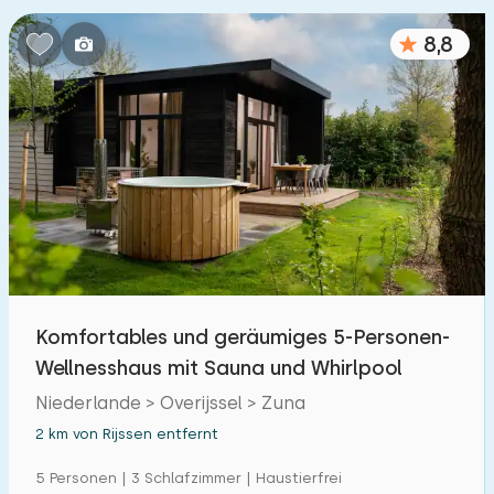
Schlafzimmern:
8,8
1
2
3
4
5
Badezimmer:
1
2
3
4
5
Entfernungen
Von Rijssen
:
(max. km)
Komfortables und geräumiges 5-Personen-
1
5
10
20
30
Wellnesshaus mit Sauna und Whirlpool
Niederlande > Overijssel > Zuna
Zum Meer
:
(max. km)
2 km von Rijssen entfernt
1
2
5
10
20
5 Personen | 3 Schlafzimmer | Haustierfrei