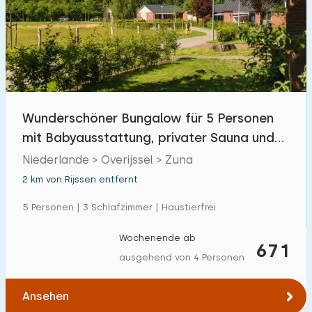
Wunderschöner Bungalow für 5 Personen
mit Babyausstattung, privater Sauna und
Hot Tub
Niederlande > Overijssel > Zuna
2 km von Rijssen entfernt
5 Personen | 3 Schlafzimmer | Haustierfrei
Wochenende ab
671
ausgehend von 4 Personen
Ansehen