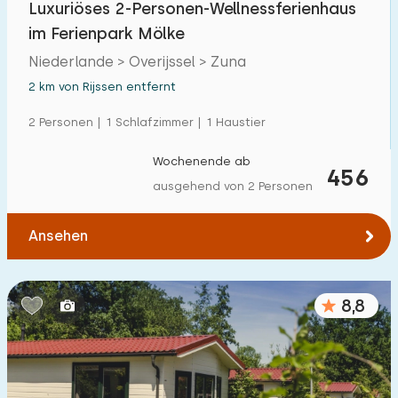
Luxuriöses 2-Personen-Wellnessferienhaus
Einfamilienhaus
25
im Ferienpark Mölke
Ferienbauernhof
3
Niederlande > Overijssel > Zuna
Villa
2 km von Rijssen entfernt
0
Ferienwohnung
2 Personen | 1 Schlafzimmer | 1 Haustier
0
Tiny house
0
Wochenende ab
456
ausgehend von 2 Personen
Hausboot
0
Ansehen
Kinderfreundlich
Kindermöbel
1
8,8
Eingezäunter Garten
0
Spielgeräte im Garten
1
Hallenbad
8