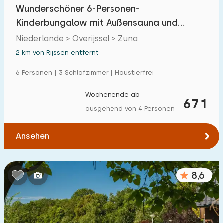
Wunderschöner 6-Personen-
Kinderbungalow mit Außensauna und
Sprudelbad an der Tierweide
Niederlande > Overijssel > Zuna
2 km von Rijssen entfernt
6 Personen | 3 Schlafzimmer | Haustierfrei
Wochenende ab
671
ausgehend von 4 Personen
Ansehen
8,6