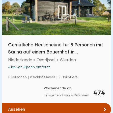
Gemütliche Heuscheune für 5 Personen mit
Sauna auf einem Bauernhof in
Twente/Wierden
Niederlande > Overijssel > Wierden
3 km von Rijssen entfernt
5 Personen | 2 Schlafzimmer | 2 Haustiere
Wochenende ab
474
ausgehend von 4 Personen
Ansehen