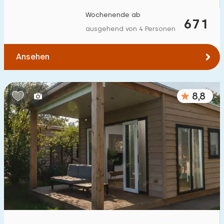
Zum Wald
:
(max. km)
Wochenende ab
671
ausgehend von 4 Personen
1
2
5
10
20
Ansehen
Zum Wasser
:
(max. km)
1
2
5
10
20
8,8
Zu öffentlichen Verkehrsmitteln
:
(max. km)
0,2
0,5
1
2
5
Unterkunft
Nicht im Ferienpark
2
Im Ferienpark
27