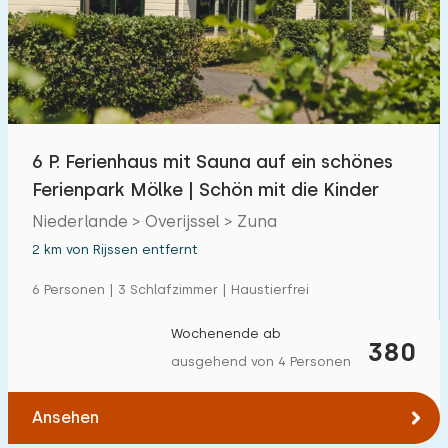
Freibad
18
Kinderanimation
20
Kindereinrichtungen im Park
22
6 P. Ferienhaus mit Sauna auf ein schönes
Zugänglichkeit
Ferienpark Mölke | Schön mit die Kinder
Eingeschränkte Mobilität
Niederlande > Overijssel > Zuna
1
2 km von Rijssen entfernt
Rollstuhlgerecht
0
6 Personen | 3 Schlafzimmer | Haustierfrei
Hilfsmittel
1
Wochenende ab
380
ausgehend von 4 Personen
Ansehen