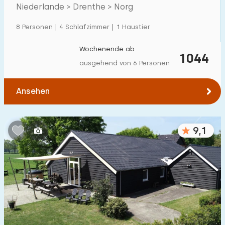
Villa
600
+
Drenthe
Niederlande > Drenthe > Norg
Ferienwohnung
500
+
8 Personen | 4 Schlafzimmer | 1 Haustier
Tiny house
159
Wochenende ab
1044
Hausboot
27
ausgehend von 6 Personen
Kinderfreundlich
Ansehen
Kindermöbel
900
+
9,1
Eingezäunter Garten
600
+
Spielgeräte im Garten
500
+
Hallenbad
900
+
Freibad
1000
+
Kinderanimation
1000
+