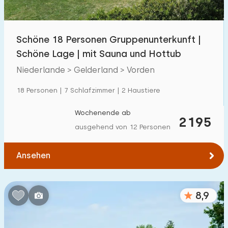
Kindereinrichtungen im Park
1300
+
Schöne 18 Personen Gruppenunterkunft |
Zugänglichkeit
Schöne Lage | mit Sauna und Hottub
Eingeschränkte Mobilität
259
Niederlande > Gelderland > Vorden
Rollstuhlgerecht
59
18 Personen | 7 Schlafzimmer | 2 Haustiere
Hilfsmittel
194
Wochenende ab
2195
ausgehend von 12 Personen
Ansehen
8,9