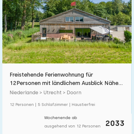
Freistehende Ferienwohnung für
12Personen mit ländlichem Ausblick Nähe
Utrechtse Heuvelrug
Niederlande > Utrecht > Doorn
12 Personen | 5 Schlafzimmer | Haustierfrei
Wochenende ab
2033
ausgehend von 12 Personen