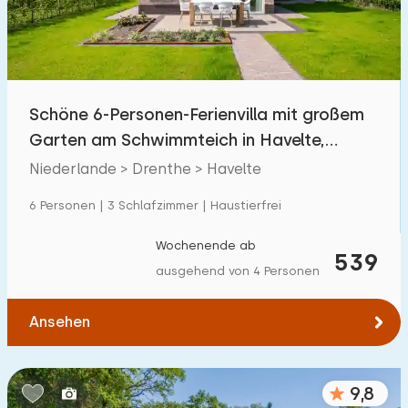
Schöne 6-Personen-Ferienvilla mit großem
Garten am Schwimmteich in Havelte,
Drenthe
Niederlande > Drenthe > Havelte
6 Personen | 3 Schlafzimmer | Haustierfrei
Wochenende ab
539
ausgehend von 4 Personen
Ansehen
9,8