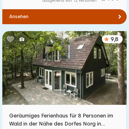
ausgehend von 12 Personen
Zum Wasser
:
(max. km)
Ansehen
1
2
5
10
20
Zu öffentlichen Verkehrsmitteln
:
(max. km)
9,8
0,2
0,5
1
2
5
Unterkunft
Nicht im Ferienpark
1100
+
Im Ferienpark
3200
+
Einfamilienhaus
3300
+
Geräumiges Ferienhaus für 8 Personen im
Ferienbauernhof
171
Wald in der Nähe des Dorfes Norg in