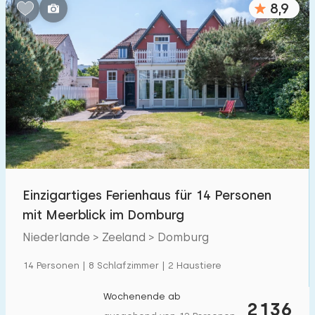
8,9
Schlafzimmern:
1
2
3
4
5
Badezimmer:
1
2
3
4
5
Entfernungen
Einzigartiges Ferienhaus für 14 Personen
Zum Meer
:
(max. km)
mit Meerblick im Domburg
1
2
5
10
20
Niederlande > Zeeland > Domburg
Zum Wald
:
14 Personen | 8 Schlafzimmer | 2 Haustiere
(max. km)
1
2
5
10
20
Wochenende ab
2136