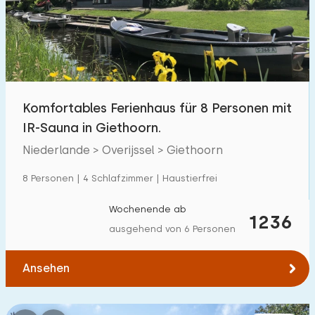
Schwimmbad
1700
+
Eingezäunter Garten
600
+
Haustierfrei
1800
+
Fahrradschuppen
800
+
Komfortables Ferienhaus für 8 Personen mit
Ladestation Auto
1800
+
IR-Sauna in Giethoorn.
Niederlande > Overijssel > Giethoorn
Budget
8 Personen | 4 Schlafzimmer | Haustierfrei
Wochenende ab
1236
ausgehend von 6 Personen
€ 0 — € 1000+
Ansehen
Mindestanzahl