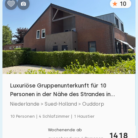
10
Schlafzimmern:
1
2
3
4
5
Badezimmer:
1
2
3
4
5
Entfernungen
Luxuriöse Gruppenunterkunft für 10
Von Ouddorp
:
(max. km)
Personen in der Nähe des Strandes in
1
5
10
20
30
Ouddorp
Niederlande > Sued-Holland > Ouddorp
Zum Meer
:
10 Personen | 4 Schlafzimmer | 1 Haustier
(max. km)
1
2
5
10
20
Wochenende ab
1418