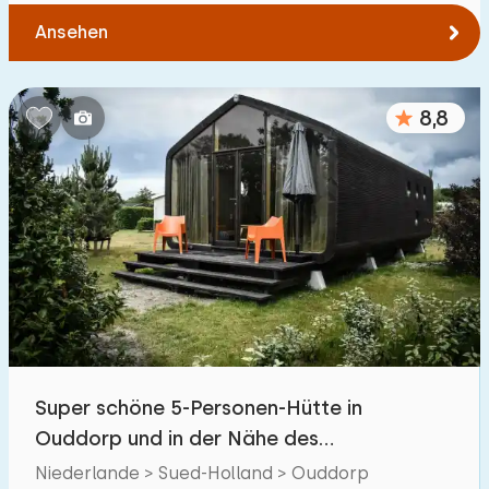
Ansehen
8,8
Super schöne 5-Personen-Hütte in
Ouddorp und in der Nähe des
Nordseestrandes
Niederlande > Sued-Holland > Ouddorp