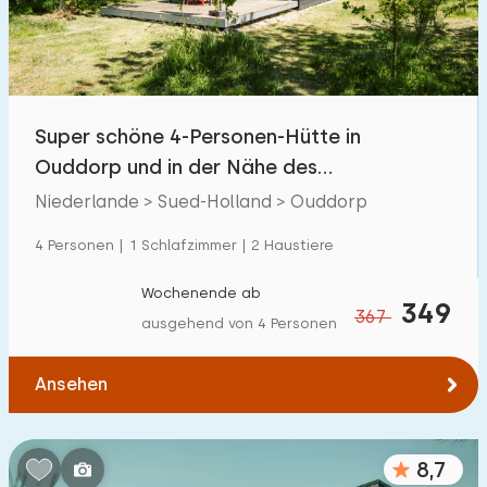
Super schöne 4-Personen-Hütte in
Ouddorp und in der Nähe des
Nordseestrandes
Niederlande > Sued-Holland > Ouddorp
4 Personen | 1 Schlafzimmer | 2 Haustiere
Wochenende ab
349
367
ausgehend von 4 Personen
Ansehen
8,7