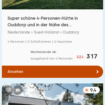
Freibad
10
Kinderanimation
Super schöne 4-Personen-Hütte in
9
Ouddorp und in der Nähe des
Kindereinrichtungen im Park
9
Nordseestrandes
Niederlande > Sued-Holland > Ouddorp
Zugänglichkeit
4 Personen | 0 Schlafzimmer | 2 Haustiere
Eingeschränkte Mobilität
6
Wochenende ab
317
331
ausgehend von 4 Personen
Rollstuhlgerecht
0
Hilfsmittel
2
Ansehen
9,4