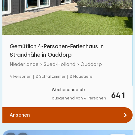
Schwimmbad
19
Eingezäunter Garten
6
Haustierfrei
10
Fahrradschuppen
4
Gemütlich 4-Personen-Ferienhaus in
Ladestation Auto
22
Strandnähe in Ouddorp
Niederlande > Sued-Holland > Ouddorp
Budget
4 Personen | 2 Schlafzimmer | 2 Haustiere
Wochenende ab
641
ausgehend von 4 Personen
€ 0 — € 1000+
Ansehen
Mindestanzahl