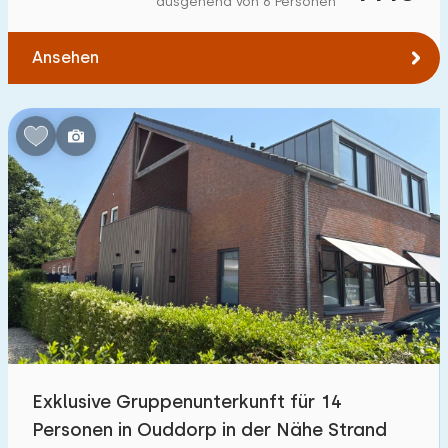
ausgehend von 6 Personen
Zum Wald
:
(max. km)
Ansehen
1
2
5
10
20
Zum Wasser
:
(max. km)
1
2
5
10
20
Zu öffentlichen Verkehrsmitteln
:
(max. km)
0,2
0,5
1
2
5
Unterkunft
Nicht im Ferienpark
4
Exklusive Gruppenunterkunft für 14
Im Ferienpark
Personen in Ouddorp in der Nähe Strand
22