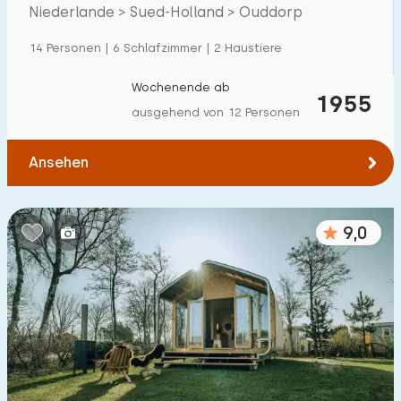
Niederlande > Sued-Holland > Ouddorp
Einfamilienhaus
21
14 Personen | 6 Schlafzimmer | 2 Haustiere
Ferienbauernhof
0
Villa
Wochenende ab
1
1955
ausgehend von 12 Personen
Ferienwohnung
0
Tiny house
3
Ansehen
Hausboot
0
9,0
Kinderfreundlich
Kindermöbel
4
Eingezäunter Garten
6
Spielgeräte im Garten
2
Hallenbad
9