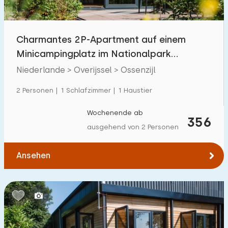
Freibad
0
Kinderanimation
Charmantes 2P-Apartment auf einem
3
Minicampingplatz im Nationalpark
Kindereinrichtungen im Park
0
Weerribben-Wieden
Niederlande > Overijssel > Ossenzijl
Zugänglichkeit
2 Personen | 1 Schlafzimmer | 1 Haustier
Eingeschränkte Mobilität
14
Wochenende ab
356
ausgehend von 2 Personen
Rollstuhlgerecht
8
Hilfsmittel
11
Ansehen