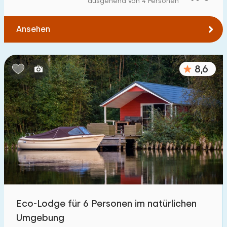
ausgehend von 4 Personen
Zum Wald
:
(max. km)
Ansehen
1
2
5
10
20
Zum Wasser
:
(max. km)
8,6
1
2
5
10
20
Zu öffentlichen Verkehrsmitteln
:
(max. km)
0,2
0,5
1
2
5
Unterkunft
Nicht im Ferienpark
34
Eco-Lodge für 6 Personen im natürlichen
Im Ferienpark
Umgebung
14