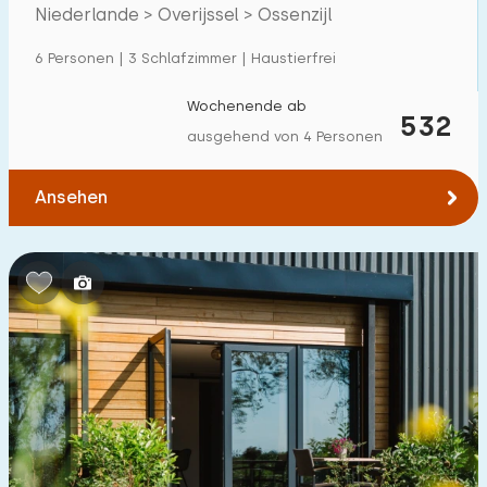
Niederlande > Overijssel > Ossenzijl
Einfamilienhaus
27
6 Personen | 3 Schlafzimmer | Haustierfrei
Ferienbauernhof
9
Villa
Wochenende ab
2
532
ausgehend von 4 Personen
Ferienwohnung
9
Tiny house
3
Ansehen
Hausboot
0
Kinderfreundlich
Kindermöbel
18
Eingezäunter Garten
10
Spielgeräte im Garten
11
Hallenbad
0