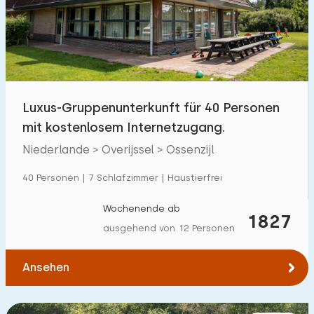
Schwimmbad
0
Eingezäunter Garten
10
Haustierfrei
22
Fahrradschuppen
16
Luxus-Gruppenunterkunft für 40 Personen
Ladestation Auto
14
mit kostenlosem Internetzugang.
Niederlande > Overijssel > Ossenzijl
Budget
40 Personen | 7 Schlafzimmer | Haustierfrei
Wochenende ab
1827
ausgehend von 12 Personen
€ 0 — € 1000+
Ansehen
Mindestanzahl