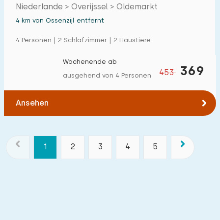
Wieden
Niederlande > Overijssel > Oldemarkt
4 km von Ossenzijl entfernt
4 Personen | 2 Schlafzimmer | 2 Haustiere
Wochenende ab
369
453
ausgehend von 4 Personen
Ansehen
1
2
3
4
5