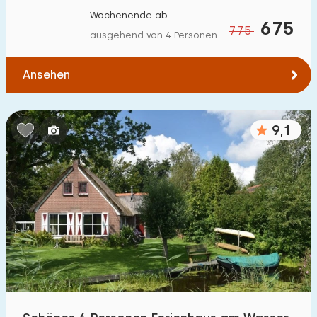
Wochenende ab
675
775
ausgehend von 4 Personen
Ansehen
9,1