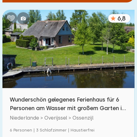
6,8
Wunderschön gelegenes Ferienhaus für 6
Personen am Wasser mit großem Garten in
Ossenzijl
Niederlande > Overijssel > Ossenzijl
6 Personen | 3 Schlafzimmer | Haustierfrei