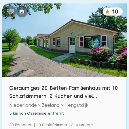
Schlafzimmern:
10
1
2
3
4
5
Badezimmer:
1
2
3
4
5
Entfernungen
Von Ossenisse
:
(max. km)
Geräumiges 20-Betten-Familienhaus mit 10
1
5
10
20
30
Schlafzimmern, 2 Küchen und viel
Privatsphäre in
Niederlande > Zeeland > Hengstdijk
Zum Meer
:
(max. km)
5 km von Ossenisse entfernt
1
2
5
10
20
20 Personen | 10 Schlafzimmer | 2 Haustiere