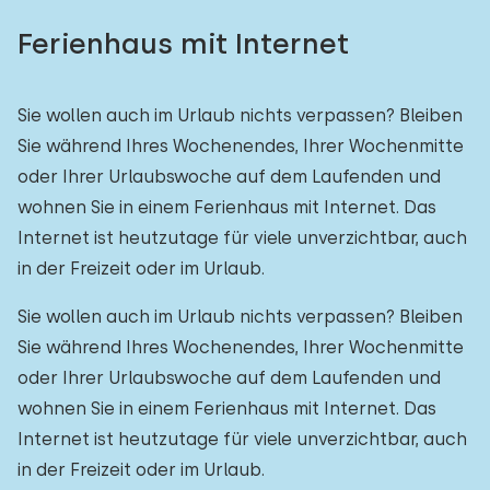
Ferienhaus mit Internet
Freibad
0
Kinderanimation
0
Sie wollen auch im Urlaub nichts verpassen? Bleiben
Kindereinrichtungen im Park
0
Sie während Ihres Wochenendes, Ihrer Wochenmitte
oder Ihrer Urlaubswoche auf dem Laufenden und
Zugänglichkeit
wohnen Sie in einem Ferienhaus mit Internet. Das
Internet ist heutzutage für viele unverzichtbar, auch
Eingeschränkte Mobilität
0
in der Freizeit oder im Urlaub.
Rollstuhlgerecht
0
Sie wollen auch im Urlaub nichts verpassen? Bleiben
Hilfsmittel
0
Sie während Ihres Wochenendes, Ihrer Wochenmitte
oder Ihrer Urlaubswoche auf dem Laufenden und
wohnen Sie in einem Ferienhaus mit Internet. Das
Internet ist heutzutage für viele unverzichtbar, auch
in der Freizeit oder im Urlaub.