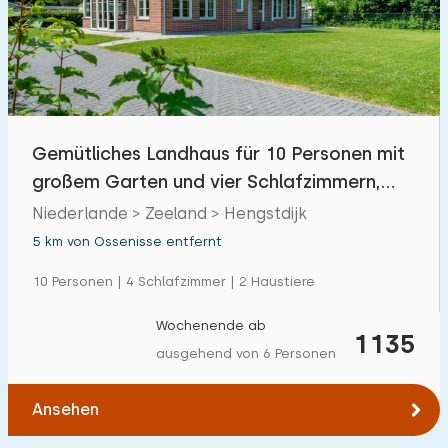
Schwimmbad
2
Eingezäunter Garten
0
Haustierfrei
0
Fahrradschuppen
1
Gemütliches Landhaus für 10 Personen mit
Ladestation Auto
0
großem Garten und vier Schlafzimmern,
gelegen in
Niederlande > Zeeland > Hengstdijk
Budget
5 km von Ossenisse entfernt
10 Personen | 4 Schlafzimmer | 2 Haustiere
Wochenende ab
€ 0 — € 1000+
1135
ausgehend von 6 Personen
Ansehen
Mindestanzahl