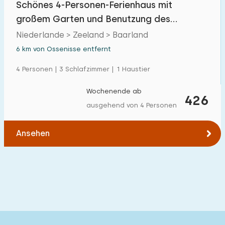
Schönes 4-Personen-Ferienhaus mit
Einfamilienhaus
3
großem Garten und Benutzung des
Ferienbauernhof
0
Schwimmbad in Baarland
Niederlande > Zeeland > Baarland
Villa
6 km von Ossenisse entfernt
1
Ferienwohnung
4 Personen | 3 Schlafzimmer | 1 Haustier
0
Tiny house
0
Wochenende ab
426
ausgehend von 4 Personen
Hausboot
0
Ansehen
Kinderfreundlich
Kindermöbel
1
Eingezäunter Garten
0
Spielgeräte im Garten
0
Hallenbad
2