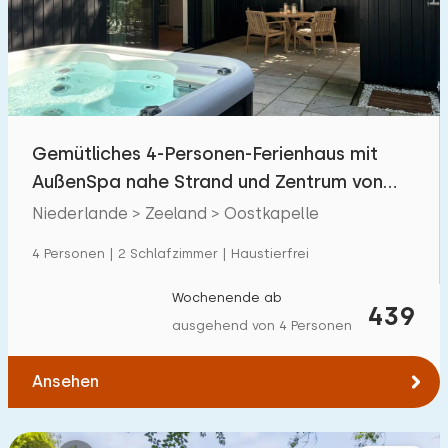
Schwimmbad
0
Eingezäunter Garten
2
Haustierfrei
1
Fahrradschuppen
1
Gemütliches 4-Personen-Ferienhaus mit
Ladestation Auto
2
AußenSpa nahe Strand und Zentrum von
Oostkapelle
Niederlande > Zeeland > Oostkapelle
Budget
4 Personen | 2 Schlafzimmer | Haustierfrei
Wochenende ab
439
ausgehend von 4 Personen
€ 0 — € 1000+
Ansehen
Mindestanzahl