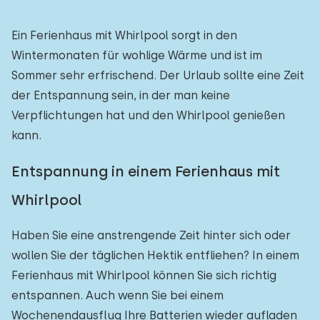
Freibad
0
Ein Ferienhaus mit Whirlpool sorgt in den
Kinderanimation
Wintermonaten für wohlige Wärme und ist im
0
Sommer sehr erfrischend. Der Urlaub sollte eine Zeit
Kindereinrichtungen im Park
0
der Entspannung sein, in der man keine
Verpflichtungen hat und den Whirlpool genießen
Zugänglichkeit
kann.
Eingeschränkte Mobilität
0
Entspannung in einem Ferienhaus mit
Rollstuhlgerecht
0
Whirlpool
Hilfsmittel
0
Haben Sie eine anstrengende Zeit hinter sich oder
wollen Sie der täglichen Hektik entfliehen? In einem
Ferienhaus mit Whirlpool können Sie sich richtig
entspannen. Auch wenn Sie bei einem
Wochenendausflug Ihre Batterien wieder aufladen