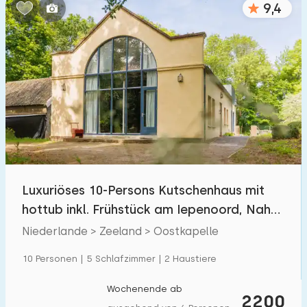
9,4
Schlafzimmern:
1
2
3
4
5
Badezimmer:
1
2
3
4
5
Entfernungen
Luxuriöses 10-Persons Kutschenhaus mit
Von Oostkapelle
:
(max. km)
hottub inkl. Frühstück am Iepenoord, Nah
1
5
10
20
30
am Strand
Niederlande > Zeeland > Oostkapelle
Zum Meer
:
10 Personen | 5 Schlafzimmer | 2 Haustiere
(max. km)
1
2
5
10
20
Wochenende ab
2200