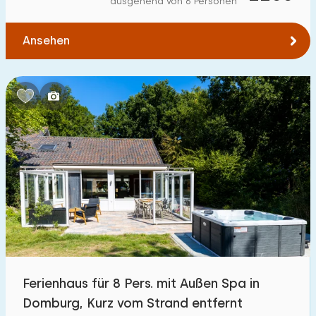
ausgehend von 6 Personen
Zum Wald
:
(max. km)
Ansehen
1
2
5
10
20
Zum Wasser
:
(max. km)
1
2
5
10
20
Zu öffentlichen Verkehrsmitteln
:
(max. km)
0,2
0,5
1
2
5
Unterkunft
Nicht im Ferienpark
3
Ferienhaus für 8 Pers. mit Außen Spa in
Im Ferienpark
Domburg, Kurz vom Strand entfernt
0