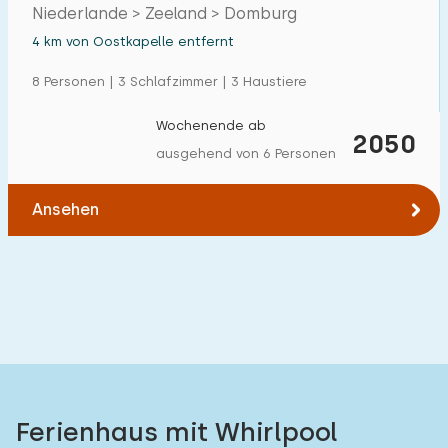
Niederlande > Zeeland > Domburg
Einfamilienhaus
1
4 km von Oostkapelle entfernt
Ferienbauernhof
0
8 Personen | 3 Schlafzimmer | 3 Haustiere
Villa
1
Wochenende ab
2050
Ferienwohnung
0
ausgehend von 6 Personen
Tiny house
0
Ansehen
Hausboot
0
Kinderfreundlich
Kindermöbel
1
Eingezäunter Garten
2
Spielgeräte im Garten
1
Ferienhaus mit Whirlpool
Hallenbad
0