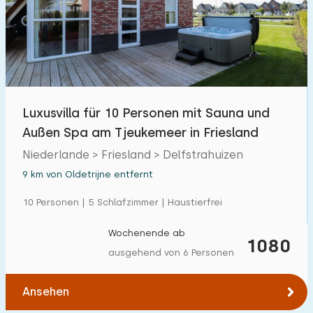
Freibad
0
Kinderanimation
0
Kindereinrichtungen im Park
0
Luxusvilla für 10 Personen mit Sauna und
Zugänglichkeit
Außen Spa am Tjeukemeer in Friesland
Eingeschränkte Mobilität
Niederlande > Friesland > Delfstrahuizen
1
9 km von Oldetrijne entfernt
Rollstuhlgerecht
0
10 Personen | 5 Schlafzimmer | Haustierfrei
Hilfsmittel
0
Wochenende ab
1080
ausgehend von 6 Personen
Ansehen