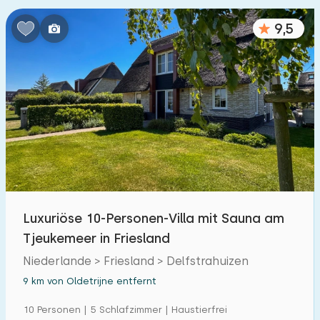
Schlafzimmern:
9,5
1
2
3
4
5
Badezimmer:
1
2
3
4
5
Entfernungen
Von Oldetrijne
:
(max. km)
Luxuriöse 10-Personen-Villa mit Sauna am
1
5
10
20
30
Tjeukemeer in Friesland
Niederlande > Friesland > Delfstrahuizen
Zum Meer
:
(max. km)
9 km von Oldetrijne entfernt
1
2
5
10
20
10 Personen | 5 Schlafzimmer | Haustierfrei