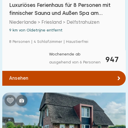
Luxuriöses Ferienhaus für 8 Personen mit
finnischer Sauna und Außen Spa am
Tjeukemeer in F
Niederlande > Friesland > Delfstrahuizen
9 km von Oldetrijne entfernt
8 Personen | 4 Schlafzimmer | Haustierfrei
Wochenende ab
947
ausgehend von 6 Personen
Ansehen