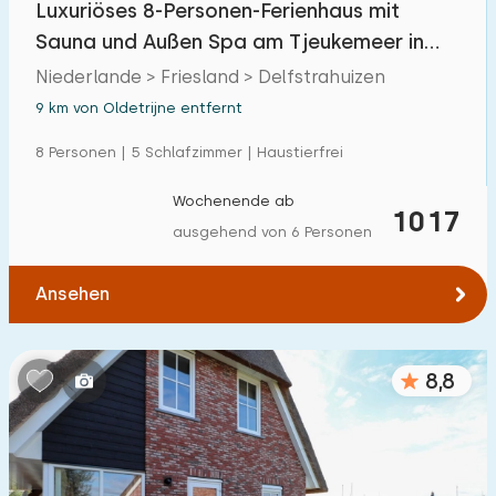
Luxuriöses 8-Personen-Ferienhaus mit
Einfamilienhaus
7
Sauna und Außen Spa am Tjeukemeer in
Ferienbauernhof
0
Friesland
Niederlande > Friesland > Delfstrahuizen
Villa
9 km von Oldetrijne entfernt
5
Ferienwohnung
8 Personen | 5 Schlafzimmer | Haustierfrei
0
Tiny house
0
Wochenende ab
1017
ausgehend von 6 Personen
Hausboot
0
Ansehen
Kinderfreundlich
Kindermöbel
0
8,8
Eingezäunter Garten
0
Spielgeräte im Garten
1
Hallenbad
0