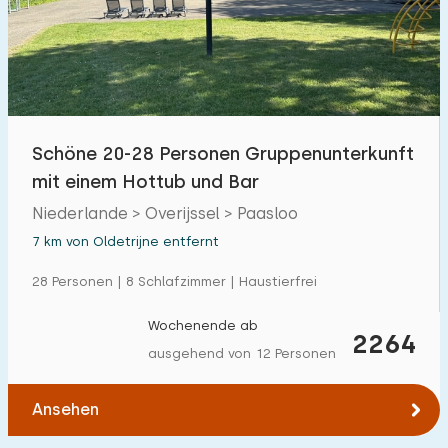
Schwimmbad
0
Eingezäunter Garten
0
Haustierfrei
7
Fahrradschuppen
0
Schöne 20-28 Personen Gruppenunterkunft
Ladestation Auto
3
mit einem Hottub und Bar
Niederlande > Overijssel > Paasloo
Budget
7 km von Oldetrijne entfernt
28 Personen | 8 Schlafzimmer | Haustierfrei
Wochenende ab
€ 0 — € 1000+
2264
ausgehend von 12 Personen
Ansehen
Mindestanzahl