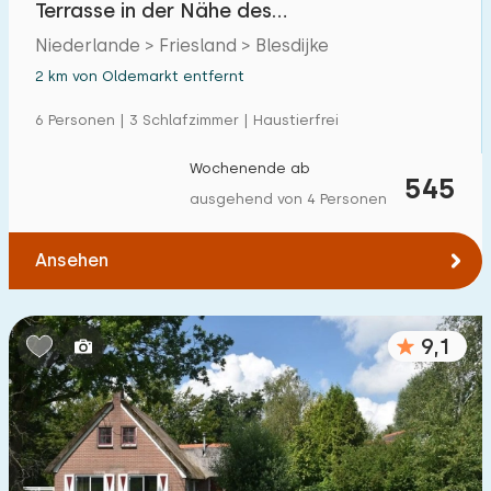
Terrasse in der Nähe des
Einfamilienhaus
42
Naturschutzgebietes Weerribben
Niederlande > Friesland > Blesdijke
Ferienbauernhof
2
2 km von Oldemarkt entfernt
Villa
4
6 Personen | 3 Schlafzimmer | Haustierfrei
Ferienwohnung
4
Wochenende ab
545
Tiny house
3
ausgehend von 4 Personen
Hausboot
0
Ansehen
Kinderfreundlich
9,1
Kindermöbel
8
Eingezäunter Garten
10
Spielgeräte im Garten
6
Hallenbad
0