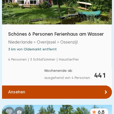
Freibad
21
Kinderanimation
24
Kindereinrichtungen im Park
21
Schönes 6 Personen Ferienhaus am Wasser
Niederlande > Overijssel > Ossenzijl
Zugänglichkeit
3 km von Oldemarkt entfernt
Eingeschränkte Mobilität
6
6 Personen | 3 Schlafzimmer | Haustierfrei
Rollstuhlgerecht
0
Wochenende ab
441
Hilfsmittel
3
ausgehend von 4 Personen
Ansehen
6,8