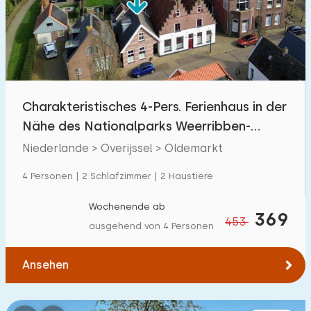
Schwimmbad
21
Eingezäunter Garten
10
Haustierfrei
28
Fahrradschuppen
11
Charakteristisches 4-Pers. Ferienhaus in der
Ladestation Auto
25
Nähe des Nationalparks Weerribben-
Wieden
Niederlande > Overijssel > Oldemarkt
Budget
4 Personen | 2 Schlafzimmer | 2 Haustiere
Wochenende ab
369
453
ausgehend von 4 Personen
€ 0 — € 1000+
Ansehen
Mindestanzahl