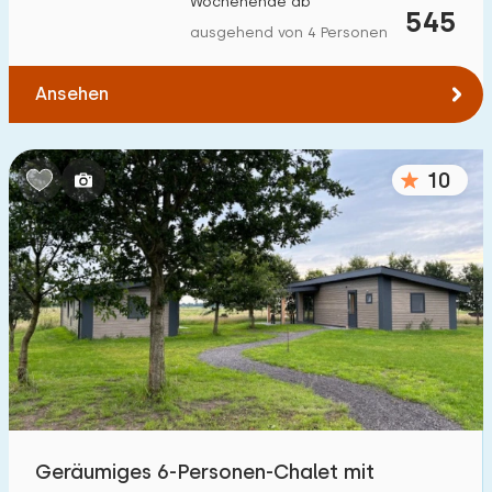
Wochenende ab
545
Zum Wald
:
(max. km)
ausgehend von 4 Personen
1
2
5
10
20
Ansehen
Zum Wasser
:
(max. km)
10
1
2
5
10
20
Zu öffentlichen Verkehrsmitteln
:
(max. km)
0,2
0,5
1
2
5
Unterkunft
Nicht im Ferienpark
21
Im Ferienpark
Geräumiges 6-Personen-Chalet mit
40