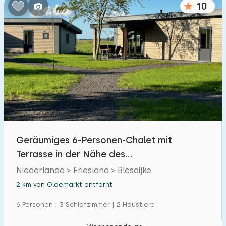
10
Schlafzimmern:
1
2
3
4
5
Badezimmer:
1
2
3
4
5
Entfernungen
Geräumiges 6-Personen-Chalet mit
Von Oldemarkt
:
(max. km)
Terrasse in der Nähe des
1
5
10
20
30
Naturschutzgebietes Weerribben
Niederlande > Friesland > Blesdijke
2 km von Oldemarkt entfernt
Zum Meer
:
(max. km)
6 Personen | 3 Schlafzimmer | 2 Haustiere
1
2
5
10
20