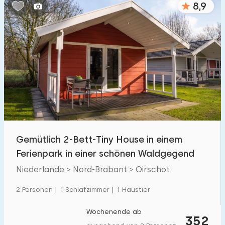
8,9
Schlafzimmern:
1
2
3
4
5
Badezimmer:
1
2
3
4
5
Entfernungen
Gemütlich 2-Bett-Tiny House in einem
Von Oirschot
:
(max. km)
Ferienpark in einer schönen Waldgegend
1
5
10
20
30
Niederlande > Nord-Brabant > Oirschot
Zum Meer
:
2 Personen | 1 Schlafzimmer | 1 Haustier
(max. km)
1
2
5
10
20
Wochenende ab
352