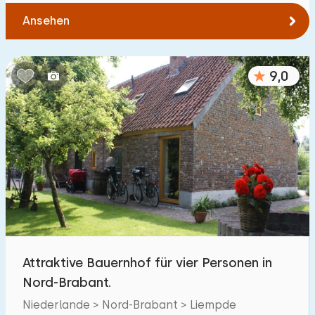
Ansehen
9,0
Attraktive Bauernhof für vier Personen in
Nord-Brabant.
Niederlande > Nord-Brabant > Liempde