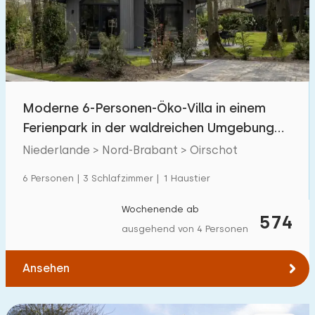
Schwimmbad
24
Eingezäunter Garten
1
Haustierfrei
9
Fahrradschuppen
5
Moderne 6-Personen-Öko-Villa in einem
Ladestation Auto
15
Ferienpark in der waldreichen Umgebung
von Oirschot
Niederlande > Nord-Brabant > Oirschot
Budget
6 Personen | 3 Schlafzimmer | 1 Haustier
Wochenende ab
574
ausgehend von 4 Personen
€ 0 — € 1000+
Ansehen
Mindestanzahl