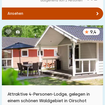
ausgehend von 2 Personen
Zum Wald
:
(max. km)
Ansehen
1
2
5
10
20
Zum Wasser
:
(max. km)
9,4
1
2
5
10
20
Zu öffentlichen Verkehrsmitteln
:
(max. km)
0,2
0,5
1
2
5
Unterkunft
Nicht im Ferienpark
2
Attraktive 4-Personen-Lodge, gelegen in
Im Ferienpark
einem schönen Waldgebiet in Oirschot
24