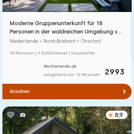
Freibad
15
Kinderanimation
Moderne Gruppenunterkunft für 18
1
Personen in der waldreichen Umgebung von
Kindereinrichtungen im Park
9
Oirschot
Niederlande > Nord-Brabant > Oirschot
Zugänglichkeit
18 Personen | 9 Schlafzimmer | Haustierfrei
Eingeschränkte Mobilität
3
Wochenende ab
2993
ausgehend von 12 Personen
Rollstuhlgerecht
0
Hilfsmittel
1
Ansehen
8,9