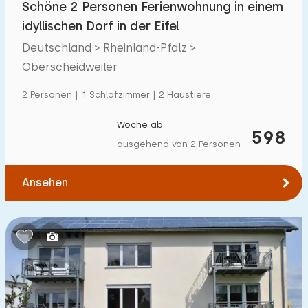
Schöne 2 Personen Ferienwohnung in einem
Einfamilienhaus
1
idyllischen Dorf in der Eifel
Ferienbauernhof
0
Deutschland > Rheinland-Pfalz >
Oberscheidweiler
Villa
0
Ferienwohnung
2 Personen | 1 Schlafzimmer | 2 Haustiere
4
Tiny house
0
Woche ab
598
ausgehend von 2 Personen
Hausboot
0
Ansehen
Kinderfreundlich
Kindermöbel
5
Eingezäunter Garten
0
Spielgeräte im Garten
5
Hallenbad
0