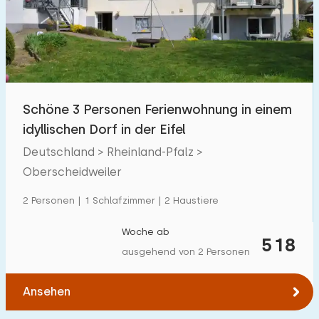
Schwimmbad
0
Eingezäunter Garten
0
Haustierfrei
0
Fahrradschuppen
0
Schöne 3 Personen Ferienwohnung in einem
Ladestation Auto
1
idyllischen Dorf in der Eifel
Deutschland > Rheinland-Pfalz >
Budget
Oberscheidweiler
2 Personen | 1 Schlafzimmer | 2 Haustiere
Woche ab
€ 0 — € 1000+
518
ausgehend von 2 Personen
Ansehen
Mindestanzahl