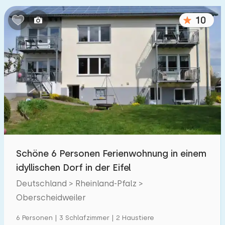
Schlafzimmern:
10
1
2
3
4
5
Badezimmer:
1
2
3
4
5
Entfernungen
Von Oberscheidweiler
:
(max. km)
Schöne 6 Personen Ferienwohnung in einem
1
5
10
20
30
idyllischen Dorf in der Eifel
Deutschland > Rheinland-Pfalz >
Zum Meer
:
(max. km)
Oberscheidweiler
1
2
5
10
20
6 Personen | 3 Schlafzimmer | 2 Haustiere