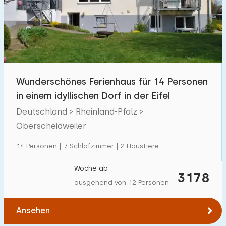
Freibad
0
Kinderanimation
0
Kindereinrichtungen im Park
0
Wunderschönes Ferienhaus für 14 Personen
Zugänglichkeit
in einem idyllischen Dorf in der Eifel
Eingeschränkte Mobilität
Deutschland > Rheinland-Pfalz >
0
Oberscheidweiler
Rollstuhlgerecht
0
14 Personen | 7 Schlafzimmer | 2 Haustiere
Hilfsmittel
0
Woche ab
3178
ausgehend von 12 Personen
Ansehen