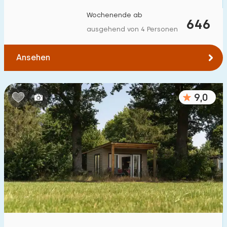
Zum Wald
:
(max. km)
Wochenende ab
646
ausgehend von 4 Personen
1
2
5
10
20
Ansehen
Zum Wasser
:
(max. km)
1
2
5
10
20
9,0
Zu öffentlichen Verkehrsmitteln
:
(max. km)
0,2
0,5
1
2
5
Unterkunft
Nicht im Ferienpark
2
Im Ferienpark
25