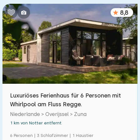
Schlafzimmern:
8,8
1
2
3
4
5
Badezimmer:
1
2
3
4
5
Entfernungen
Von Notter
:
(max. km)
Luxuriöses Ferienhaus für 6 Personen mit
1
5
10
20
30
Whirlpool am Fluss Regge.
Niederlande > Overijssel > Zuna
Zum Meer
:
(max. km)
1 km von Notter entfernt
1
2
5
10
20
6 Personen | 3 Schlafzimmer | 1 Haustier