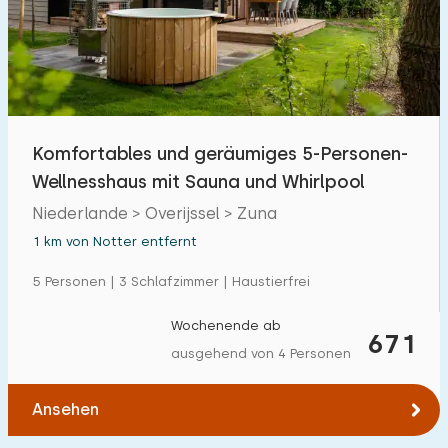
Schwimmbad
23
Eingezäunter Garten
0
Haustierfrei
24
Fahrradschuppen
0
Komfortables und geräumiges 5-Personen-
Ladestation Auto
22
Wellnesshaus mit Sauna und Whirlpool
Niederlande > Overijssel > Zuna
Budget
1 km von Notter entfernt
5 Personen | 3 Schlafzimmer | Haustierfrei
Wochenende ab
€ 0 — € 1000+
671
ausgehend von 4 Personen
Ansehen
Mindestanzahl