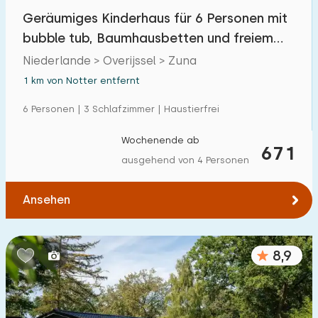
Geräumiges Kinderhaus für 6 Personen mit
bubble tub, Baumhausbetten und freiem
Ausblick
Niederlande > Overijssel > Zuna
1 km von Notter entfernt
6 Personen | 3 Schlafzimmer | Haustierfrei
Wochenende ab
671
ausgehend von 4 Personen
Ansehen
8,9