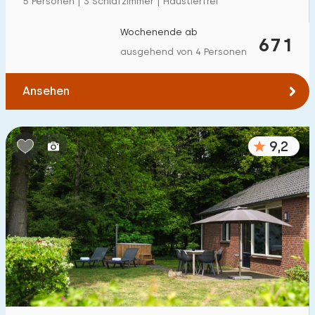
5 Personen | 3 Schlafzimmer | Haustierfrei
Wochenende ab
671
ausgehend von 4 Personen
Ansehen
9,2