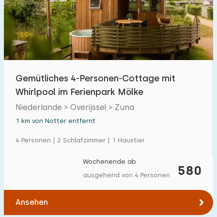
Freibad
9
Kinderanimation
17
Kindereinrichtungen im Park
17
Gemütliches 4-Personen-Cottage mit
Zugänglichkeit
Whirlpool im Ferienpark Mölke
Eingeschränkte Mobilität
Niederlande > Overijssel > Zuna
1
1 km von Notter entfernt
Rollstuhlgerecht
0
4 Personen | 2 Schlafzimmer | 1 Haustier
Hilfsmittel
3
Wochenende ab
580
ausgehend von 4 Personen
Ansehen