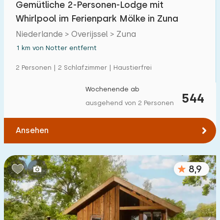
Gemütliche 2-Personen-Lodge mit
Einfamilienhaus
20
Whirlpool im Ferienpark Mölke in Zuna
Ferienbauernhof
1
Niederlande > Overijssel > Zuna
Villa
1 km von Notter entfernt
0
Ferienwohnung
2 Personen | 2 Schlafzimmer | Haustierfrei
0
Tiny house
0
Wochenende ab
544
ausgehend von 2 Personen
Hausboot
0
Ansehen
Kinderfreundlich
Kindermöbel
1
8,9
Eingezäunter Garten
0
Spielgeräte im Garten
2
Hallenbad
14