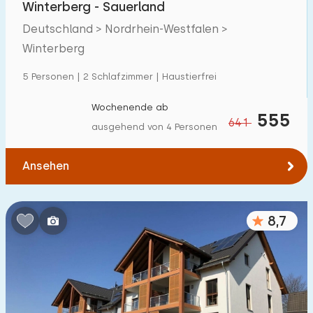
Villa
2
Winterberg - Sauerland
Deutschland > Nordrhein-Westfalen >
Ferienwohnung
3
Winterberg
Tiny house
0
5 Personen | 2 Schlafzimmer | Haustierfrei
Hausboot
0
Wochenende ab
555
641
Kinderfreundlich
ausgehend von 4 Personen
Kindermöbel
5
Ansehen
Eingezäunter Garten
1
Spielgeräte im Garten
4
8,7
Hallenbad
0
Freibad
0
Kinderanimation
0