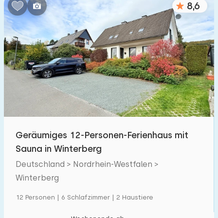
8,6
Schlafzimmern:
1
2
3
4
5
Badezimmer:
1
2
3
4
5
Entfernungen
Geräumiges 12-Personen-Ferienhaus mit
Zum Meer
:
(max. km)
Sauna in Winterberg
1
2
5
10
20
Deutschland > Nordrhein-Westfalen >
Winterberg
Zum Wald
:
(max. km)
12 Personen | 6 Schlafzimmer | 2 Haustiere
1
2
5
10
20