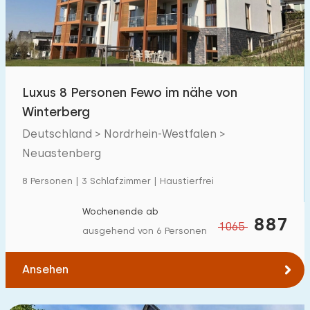
Kindereinrichtungen im Park
0
Zugänglichkeit
Eingeschränkte Mobilität
0
Luxus 8 Personen Fewo im nähe von
Winterberg
Rollstuhlgerecht
0
Deutschland > Nordrhein-Westfalen >
Hilfsmittel
0
Neuastenberg
8 Personen | 3 Schlafzimmer | Haustierfrei
Wochenende ab
887
1065
ausgehend von 6 Personen
Ansehen