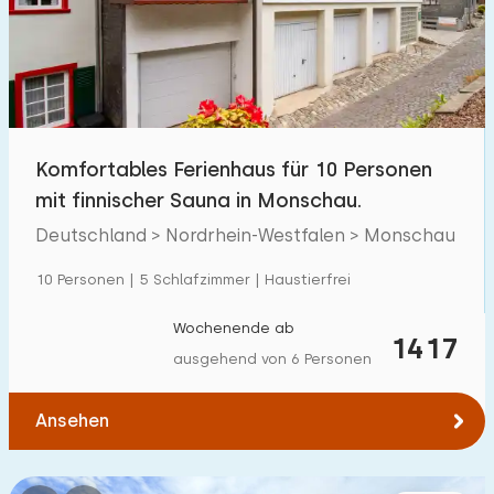
Schwimmbad
0
Eingezäunter Garten
1
Haustierfrei
7
Fahrradschuppen
5
Komfortables Ferienhaus für 10 Personen
Ladestation Auto
0
mit finnischer Sauna in Monschau.
Deutschland > Nordrhein-Westfalen > Monschau
Budget
10 Personen | 5 Schlafzimmer | Haustierfrei
Wochenende ab
1417
ausgehend von 6 Personen
€ 0 — € 1000+
Ansehen
Mindestanzahl