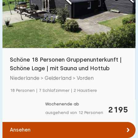
Schwimmbad
50
Eingezäunter Garten
73
Haustierfrei
134
Fahrradschuppen
107
Ladestation Auto
115
Schöne 18 Personen Gruppenunterkunft |
Schöne Lage | mit Sauna und Hottub
Budget
Niederlande > Gelderland > Vorden
18 Personen | 7 Schlafzimmer | 2 Haustiere
€ 0 — € 1000+
Wochenende ab
2195
ausgehend von 12 Personen
Mindestanzahl
Ansehen