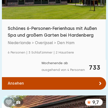
Kindereinrichtungen im Park
35
Zugänglichkeit
Schönes 6-Personen-Ferienhaus mit Außen
Eingeschränkte Mobilität
263
Spa und großem Garten bei Hardenberg
Rollstuhlgerecht
61
Niederlande > Overijssel > Den Ham
Hilfsmittel
104
6 Personen | 3 Schlafzimmer | 2 Haustiere
Wochenende ab
733
ausgehend von 4 Personen
Ansehen
9,7