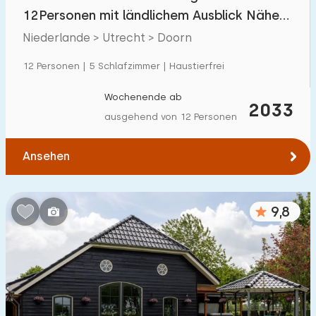
Villa
39
12Personen mit ländlichem Ausblick Nähe
Ferienwohnung
22
Utrechtse Heuvelrug
Niederlande > Utrecht > Doorn
Tiny house
1
12 Personen | 5 Schlafzimmer | Haustierfrei
Hausboot
1
Wochenende ab
2033
ausgehend von 12 Personen
Kinderfreundlich
Ansehen
Kindermöbel
122
Eingezäunter Garten
73
9,8
Spielgeräte im Garten
82
Hallenbad
39
Freibad
18
Kinderanimation
25