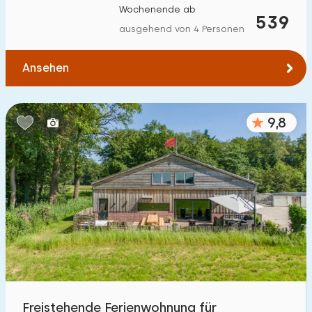
Wochenende ab
Zum Wasser
:
539
(max. km)
ausgehend von 4 Personen
1
2
5
10
20
Ansehen
Zu öffentlichen Verkehrsmitteln
:
(max. km)
0,2
0,5
1
2
5
9,8
Unterkunft
Nicht im Ferienpark
134
Im Ferienpark
129
Einfamilienhaus
203
Ferienbauernhof
48
Freistehende Ferienwohnung für