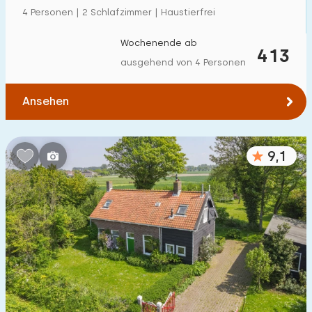
4 Personen | 2 Schlafzimmer | Haustierfrei
Wochenende ab
413
ausgehend von 4 Personen
Ansehen
9,1