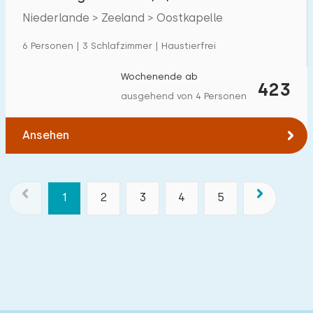
entfernt
Niederlande > Zeeland > Oostkapelle
6 Personen | 3 Schlafzimmer | Haustierfrei
Wochenende ab
423
ausgehend von 4 Personen
Ansehen
1
2
3
4
5