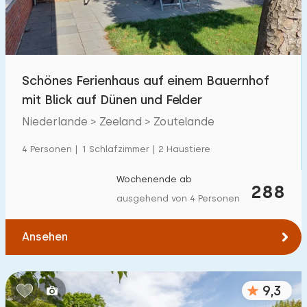
Kindereinrichtungen im Park
1
Zugänglichkeit
Schönes Ferienhaus auf einem Bauernhof
Eingeschränkte Mobilität
44
mit Blick auf Dünen und Felder
Rollstuhlgerecht
5
Niederlande > Zeeland > Zoutelande
Hilfsmittel
11
4 Personen | 1 Schlafzimmer | 2 Haustiere
Wochenende ab
288
ausgehend von 4 Personen
Ansehen
9,3