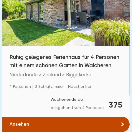
Schwimmbad
2
Eingezäunter Garten
18
Haustierfrei
20
Fahrradschuppen
22
Ladestation Auto
12
Ruhig gelegenes Ferienhaus für 4 Personen
mit einem schönen Garten in Walcheren
Budget
Niederlande > Zeeland > Biggekerke
4 Personen | 3 Schlafzimmer | Haustierfrei
€ 0 — € 1000+
Wochenende ab
375
ausgehend von 4 Personen
Mindestanzahl
Ansehen