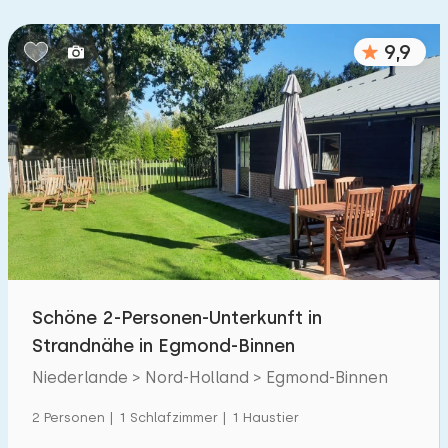
Schlafzimmern:
9,9
1
2
3
4
5
Badezimmer:
1
2
3
4
5
Entfernungen
Zum Meer
:
(max. km)
Schöne 2-Personen-Unterkunft in
1
2
5
10
20
Strandnähe in Egmond-Binnen
Zum Wald
Niederlande > Nord-Holland > Egmond-Binnen
:
(max. km)
1
2 Personen | 1 Schlafzimmer | 1 Haustier
2
5
10
20