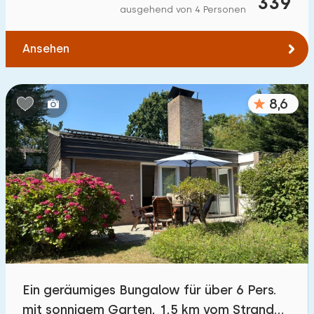
339
ausgehend von 4 Personen
Ansehen
8,6
Ein geräumiges Bungalow für über 6 Pers.
mit sonnigem Garten, 1,5 km vom Strand