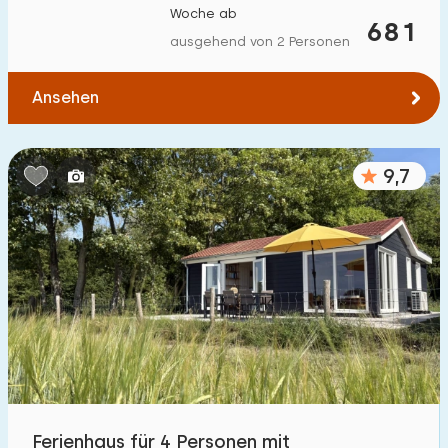
Woche ab
Zum Wasser
:
681
(max. km)
ausgehend von 2 Personen
1
2
5
10
20
Ansehen
Zu öffentlichen Verkehrsmitteln
:
(max. km)
0,2
0,5
1
2
5
9,7
Unterkunft
Nicht im Ferienpark
29
Im Ferienpark
15
Einfamilienhaus
31
Ferienbauernhof
0
Ferienhaus für 4 Personen mit