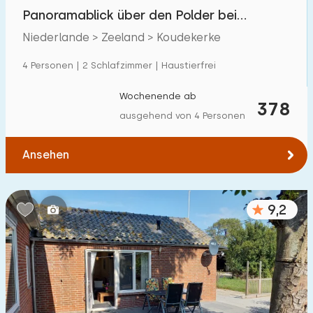
Villa
3
Panoramablick über den Polder bei
Ferienwohnung
5
Koudekerke
Niederlande > Zeeland > Koudekerke
Tiny house
0
4 Personen | 2 Schlafzimmer | Haustierfrei
Hausboot
0
Wochenende ab
378
ausgehend von 4 Personen
Kinderfreundlich
Ansehen
Kindermöbel
28
Eingezäunter Garten
18
9,2
Spielgeräte im Garten
17
Hallenbad
1
Freibad
1
Kinderanimation
2