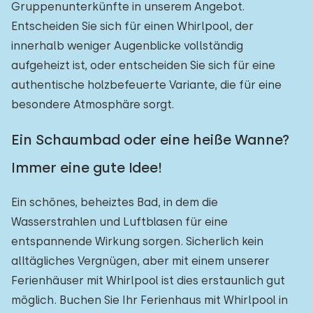
Gruppenunterkünfte in unserem Angebot.
Freibad
Entscheiden Sie sich für einen Whirlpool, der
2
innerhalb weniger Augenblicke vollständig
Kinderanimation
0
aufgeheizt ist, oder entscheiden Sie sich für eine
Kindereinrichtungen im Park
0
authentische holzbefeuerte Variante, die für eine
besondere Atmosphäre sorgt.
Zugänglichkeit
Ein Schaumbad oder eine heiße Wanne?
Eingeschränkte Mobilität
0
Immer eine gute Idee!
Rollstuhlgerecht
0
Ein schönes, beheiztes Bad, in dem die
Hilfsmittel
0
Wasserstrahlen und Luftblasen für eine
entspannende Wirkung sorgen. Sicherlich kein
alltägliches Vergnügen, aber mit einem unserer
Ferienhäuser mit Whirlpool ist dies erstaunlich gut
möglich. Buchen Sie Ihr Ferienhaus mit Whirlpool in