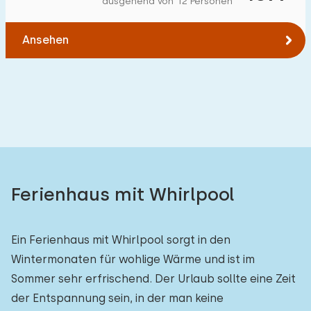
ausgehend von 12 Personen
Zum Wald
:
(max. km)
Ansehen
1
2
5
10
20
Zum Wasser
:
(max. km)
1
2
5
10
20
Zu öffentlichen Verkehrsmitteln
:
(max. km)
0,2
0,5
1
2
5
Ferienhaus mit Whirlpool
Unterkunft
Ein Ferienhaus mit Whirlpool sorgt in den
Wintermonaten für wohlige Wärme und ist im
Nicht im Ferienpark
0
Sommer sehr erfrischend. Der Urlaub sollte eine Zeit
Im Ferienpark
2
der Entspannung sein, in der man keine