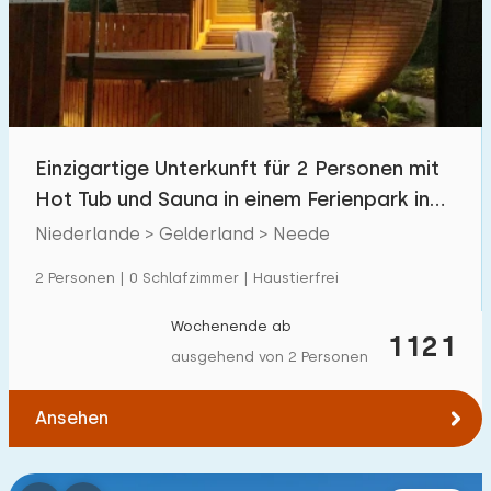
Schwimmbad
2
Eingezäunter Garten
0
Haustierfrei
2
Fahrradschuppen
0
Einzigartige Unterkunft für 2 Personen mit
Ladestation Auto
0
Hot Tub und Sauna in einem Ferienpark in
Neede
Niederlande > Gelderland > Neede
Budget
2 Personen | 0 Schlafzimmer | Haustierfrei
Wochenende ab
1121
ausgehend von 2 Personen
€ 0 — € 1000+
Ansehen
Mindestanzahl