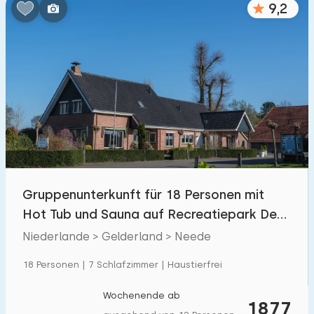
9,2
Schlafzimmern:
1
2
3
4
5
Badezimmer:
1
2
3
4
5
Entfernungen
Gruppenunterkunft für 18 Personen mit
Von Neede
:
(max. km)
Hot Tub und Sauna auf Recreatiepark Den
1
5
10
20
30
Blanken
Niederlande > Gelderland > Neede
Zum Meer
:
18 Personen | 7 Schlafzimmer | Haustierfrei
(max. km)
1
2
5
10
20
Wochenende ab
1877