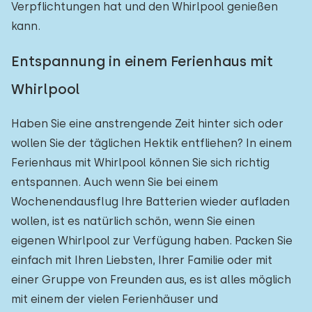
Verpflichtungen hat und den Whirlpool genießen
Einfamilienhaus
1
kann.
Ferienbauernhof
0
Entspannung in einem Ferienhaus mit
Villa
0
Whirlpool
Ferienwohnung
0
Haben Sie eine anstrengende Zeit hinter sich oder
Tiny house
0
wollen Sie der täglichen Hektik entfliehen? In einem
Hausboot
0
Ferienhaus mit Whirlpool können Sie sich richtig
entspannen. Auch wenn Sie bei einem
Kinderfreundlich
Wochenendausflug Ihre Batterien wieder aufladen
wollen, ist es natürlich schön, wenn Sie einen
Kindermöbel
0
eigenen Whirlpool zur Verfügung haben. Packen Sie
Eingezäunter Garten
0
einfach mit Ihren Liebsten, Ihrer Familie oder mit
einer Gruppe von Freunden aus, es ist alles möglich
Spielgeräte im Garten
0
mit einem der vielen Ferienhäuser und
Hallenbad
0