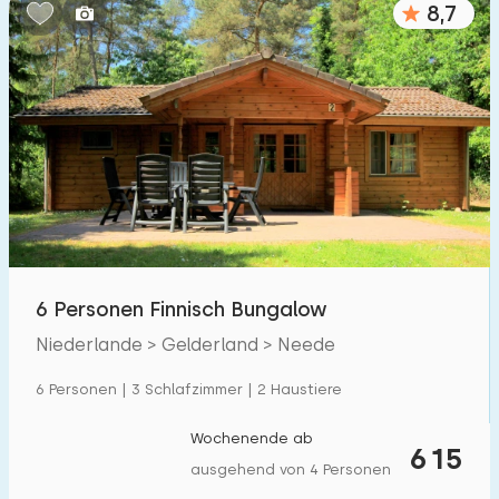
8,7
Schlafzimmern:
1
2
3
4
5
Badezimmer:
1
2
3
4
5
Entfernungen
6 Personen Finnisch Bungalow
Von Neede
:
(max. km)
Niederlande > Gelderland > Neede
1
5
10
20
30
6 Personen | 3 Schlafzimmer | 2 Haustiere
Zum Meer
:
(max. km)
Wochenende ab
615
1
2
5
10
20
ausgehend von 4 Personen