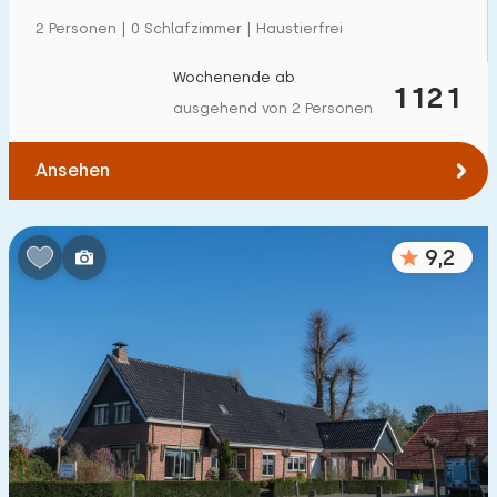
Einfamilienhaus
3
2 Personen | 0 Schlafzimmer | Haustierfrei
Ferienbauernhof
0
Wochenende ab
1121
Villa
ausgehend von 2 Personen
0
Ferienwohnung
0
Ansehen
Tiny house
0
Hausboot
0
9,2
Kinderfreundlich
Kindermöbel
2
Eingezäunter Garten
0
Spielgeräte im Garten
0
Hallenbad
0