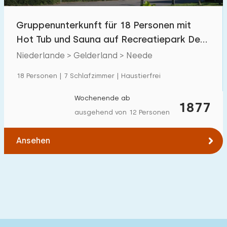
Freibad
2
Gruppenunterkunft für 18 Personen mit
Kinderanimation
Hot Tub und Sauna auf Recreatiepark Den
0
Blanken
Niederlande > Gelderland > Neede
Kindereinrichtungen im Park
0
18 Personen | 7 Schlafzimmer | Haustierfrei
Zugänglichkeit
Wochenende ab
1877
Eingeschränkte Mobilität
1
ausgehend von 12 Personen
Rollstuhlgerecht
0
Ansehen
Hilfsmittel
0