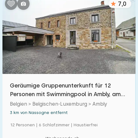
7,0
Schlafzimmern:
1
2
3
4
5
Badezimmer:
1
2
3
4
5
Entfernungen
Geräumige Gruppenunterkunft für 12
Von Nassogne
:
(max. km)
Personen mit Swimmingpool in Ambly, am
1
5
10
20
30
Ardennen
Belgien > Belgischen-Luxemburg > Ambly
3 km von Nassogne entfernt
Zum Meer
:
(max. km)
12 Personen | 6 Schlafzimmer | Haustierfrei
1
2
5
10
20