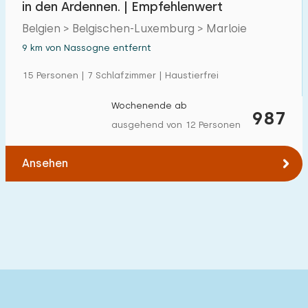
in den Ardennen. | Empfehlenwert
Einfamilienhaus
3
Belgien > Belgischen-Luxemburg > Marloie
Ferienbauernhof
0
9 km von Nassogne entfernt
Villa
2
15 Personen | 7 Schlafzimmer | Haustierfrei
Ferienwohnung
0
Wochenende ab
987
Tiny house
0
ausgehend von 12 Personen
Hausboot
0
Ansehen
Kinderfreundlich
Kindermöbel
0
Eingezäunter Garten
0
Spielgeräte im Garten
1
Hallenbad
1