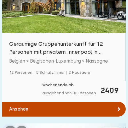
Schwimmbad
1
Eingezäunter Garten
0
Haustierfrei
2
Fahrradschuppen
0
Geräumige Gruppenunterkunft für 12
Ladestation Auto
0
Personen mit privatem Innenpool in
Nassogne
Belgien > Belgischen-Luxemburg > Nassogne
Budget
12 Personen | 5 Schlafzimmer | 2 Haustiere
Wochenende ab
2409
ausgehend von 12 Personen
€ 0 — € 1000+
Ansehen
Mindestanzahl