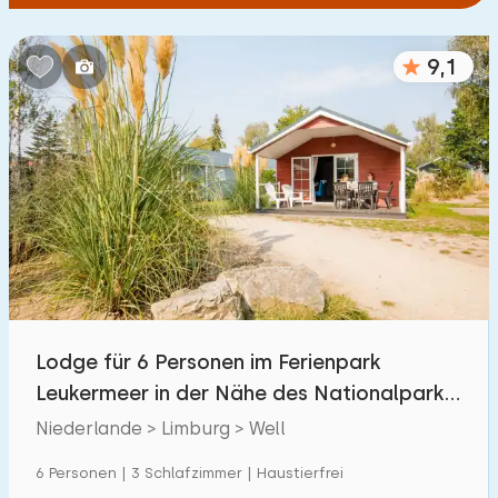
9,1
Lodge für 6 Personen im Ferienpark
Leukermeer in der Nähe des Nationalparks
Maasduinen
Niederlande > Limburg > Well
6 Personen | 3 Schlafzimmer | Haustierfrei