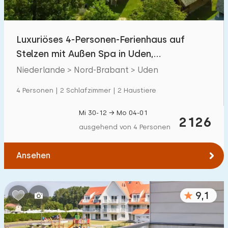
Kindereinrichtungen im Park
410
Luxuriöses 4-Personen-Ferienhaus auf
Zugänglichkeit
Stelzen mit Außen Spa in Uden,
Eingeschränkte Mobilität
8
Nordbrabant
Niederlande > Nord-Brabant > Uden
Rollstuhlgerecht
0
4 Personen | 2 Schlafzimmer | 2 Haustiere
Hilfsmittel
6
Mi 30-12 → Mo 04-01
2126
ausgehend von 4 Personen
Ansehen
9,1