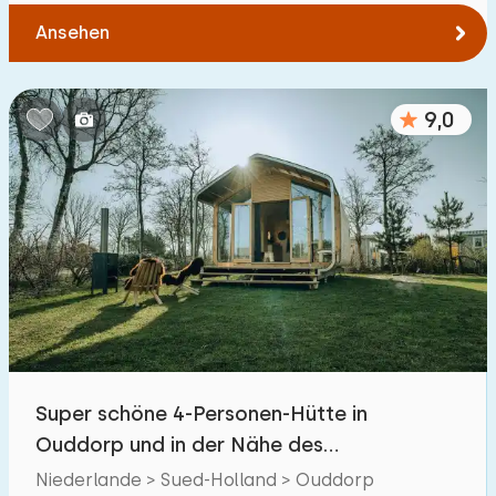
Ansehen
9,0
Super schöne 4-Personen-Hütte in
Ouddorp und in der Nähe des
Nordseestrandes
Niederlande > Sued-Holland > Ouddorp