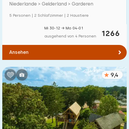
Villa
62
Veluwe.
Niederlande > Gelderland > Garderen
Ferienwohnung
51
5 Personen | 2 Schlafzimmer | 2 Haustiere
Tiny house
22
Mi 30-12 → Mo 04-01
1266
Hausboot
1
ausgehend von 4 Personen
Kinderfreundlich
Ansehen
Kindermöbel
29
9,4
Eingezäunter Garten
25
Spielgeräte im Garten
9
Hallenbad
307
Freibad
500
+
Kinderanimation
336