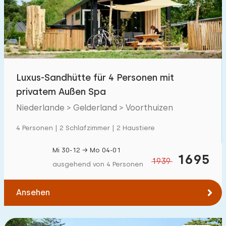
Schwimmbad
700
+
Eingezäunter Garten
25
Haustierfrei
234
Fahrradschuppen
44
Luxus-Sandhütte für 4 Personen mit
Ladestation Auto
500
+
privatem Außen Spa
Niederlande > Gelderland > Voorthuizen
Budget
4 Personen | 2 Schlafzimmer | 2 Haustiere
Mi 30-12 → Mo 04-01
1695
1939
ausgehend von 4 Personen
€ 0 — € 5000+
Ansehen
Mindestanzahl