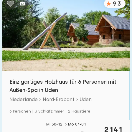
9,3
Schlafzimmern:
1
2
3
4
5
Badezimmer:
1
2
3
4
5
Entfernungen
Einzigartiges Holzhaus für 6 Personen mit
Zum Meer
:
(max. km)
Außen-Spa in Uden
1
2
5
10
20
Niederlande > Nord-Brabant > Uden
Zum Wald
:
6 Personen | 3 Schlafzimmer | 2 Haustiere
(max. km)
1
2
5
10
20
Mi 30-12 → Mo 04-01
2141