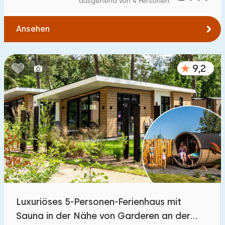
ausgehend von 4 Personen
Zum Wasser
:
(max. km)
Ansehen
1
2
5
10
20
Zu öffentlichen Verkehrsmitteln
:
(max. km)
9,2
0,2
0,5
1
2
5
Unterkunft
Nicht im Ferienpark
1
Im Ferienpark
700
+
Einfamilienhaus
600
+
Luxuriöses 5-Personen-Ferienhaus mit
Ferienbauernhof
4
Sauna in der Nähe von Garderen an der