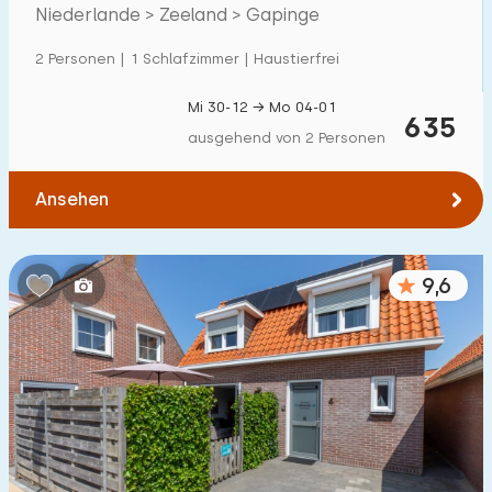
Villa
198
Niederlande > Zeeland > Gapinge
Ferienwohnung
238
2 Personen | 1 Schlafzimmer | Haustierfrei
Tiny house
66
Mi 30-12 → Mo 04-01
635
Hausboot
10
ausgehend von 2 Personen
Kinderfreundlich
Ansehen
Kindermöbel
256
9,6
Eingezäunter Garten
164
Spielgeräte im Garten
118
Hallenbad
304
Freibad
500
+
Kinderanimation
368