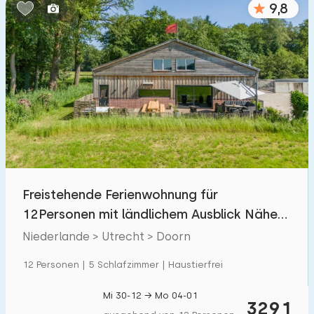
9,8
Schlafzimmern:
1
2
3
4
5
Badezimmer:
1
2
3
4
5
Entfernungen
Freistehende Ferienwohnung für
Zum Meer
:
(max. km)
12Personen mit ländlichem Ausblick Nähe
1
2
5
10
20
Utrechtse Heuvelrug
Niederlande > Utrecht > Doorn
Zum Wald
:
12 Personen | 5 Schlafzimmer | Haustierfrei
(max. km)
1
2
5
10
20
Mi 30-12 → Mo 04-01
3291