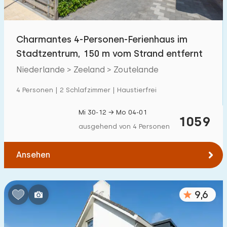
Kindereinrichtungen im Park
500
+
Charmantes 4-Personen-Ferienhaus im
Zugänglichkeit
Stadtzentrum, 150 m vom Strand entfernt
Eingeschränkte Mobilität
52
Niederlande > Zeeland > Zoutelande
Rollstuhlgerecht
9
4 Personen | 2 Schlafzimmer | Haustierfrei
Hilfsmittel
30
Mi 30-12 → Mo 04-01
1059
ausgehend von 4 Personen
Ansehen
9,6