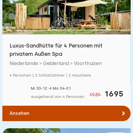
Schwimmbad
700
+
Eingezäunter Garten
164
Haustierfrei
600
+
Fahrradschuppen
240
Luxus-Sandhütte für 4 Personen mit
Ladestation Auto
700
+
privatem Außen Spa
Niederlande > Gelderland > Voorthuizen
Budget
4 Personen | 2 Schlafzimmer | 2 Haustiere
Mi 30-12 → Mo 04-01
1695
1939
ausgehend von 4 Personen
€ 0 — € 5000+
Ansehen
Mindestanzahl