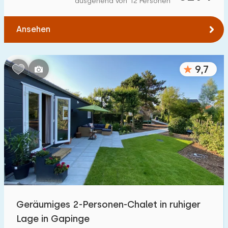
ausgehend von 12 Personen
Zum Wasser
:
(max. km)
Ansehen
1
2
5
10
20
Zu öffentlichen Verkehrsmitteln
:
(max. km)
9,7
0,2
0,5
1
2
5
Unterkunft
Nicht im Ferienpark
315
Im Ferienpark
1200
+
Einfamilienhaus
1100
+
Geräumiges 2-Personen-Chalet in ruhiger
Ferienbauernhof
33
Lage in Gapinge