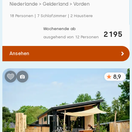
Villa
338
Niederlande > Gelderland > Vorden
Ferienwohnung
255
18 Personen | 7 Schlafzimmer | 2 Haustiere
Tiny house
64
Wochenende ab
2195
Hausboot
14
ausgehend von 12 Personen
Kinderfreundlich
Ansehen
Kindermöbel
420
8,9
Eingezäunter Garten
333
Spielgeräte im Garten
276
Hallenbad
500
+
Freibad
600
+
Kinderanimation
600
+