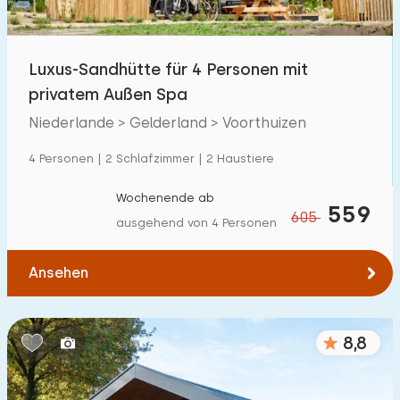
Kindereinrichtungen im Park
800
+
Luxus-Sandhütte für 4 Personen mit
Zugänglichkeit
privatem Außen Spa
Eingeschränkte Mobilität
113
Niederlande > Gelderland > Voorthuizen
Rollstuhlgerecht
25
4 Personen | 2 Schlafzimmer | 2 Haustiere
Hilfsmittel
99
Wochenende ab
559
605
ausgehend von 4 Personen
Ansehen
8,8