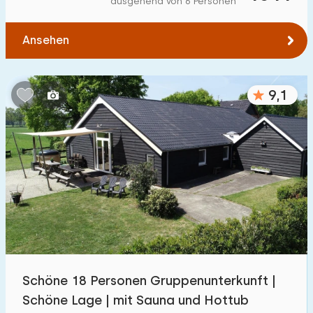
ausgehend von 6 Personen
Zum Wasser
:
(max. km)
Ansehen
1
2
5
10
20
Zu öffentlichen Verkehrsmitteln
:
(max. km)
9,1
0,2
0,5
1
2
5
Unterkunft
Nicht im Ferienpark
487
Im Ferienpark
1800
+
Einfamilienhaus
1800
+
Schöne 18 Personen Gruppenunterkunft |
Ferienbauernhof
78
Schöne Lage | mit Sauna und Hottub