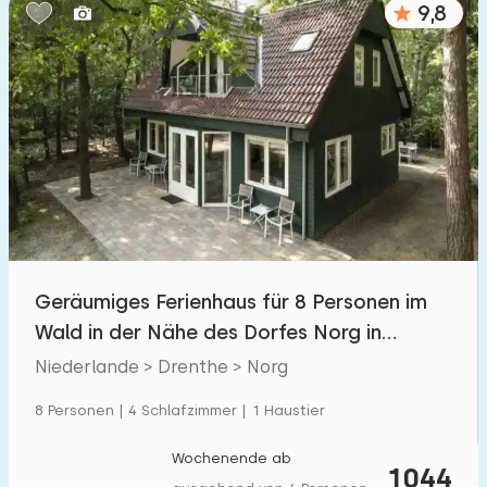
9,8
Schlafzimmern:
1
2
3
4
5
Badezimmer:
1
2
3
4
5
Entfernungen
Geräumiges Ferienhaus für 8 Personen im
Zum Meer
:
(max. km)
Wald in der Nähe des Dorfes Norg in
1
2
5
10
20
Drenthe
Niederlande > Drenthe > Norg
Zum Wald
:
8 Personen | 4 Schlafzimmer | 1 Haustier
(max. km)
1
2
5
10
20
Wochenende ab
1044