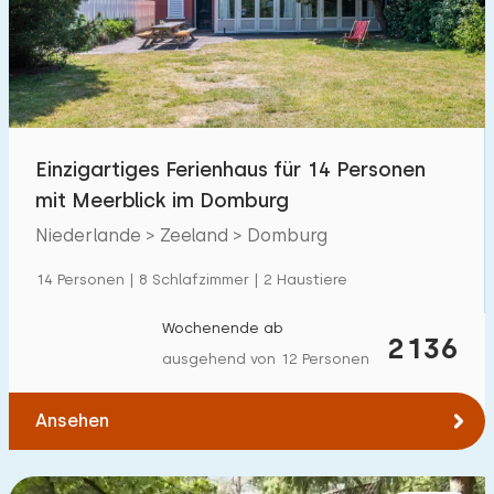
Schwimmbad
1000
+
Eingezäunter Garten
333
Haustierfrei
4
Fahrradschuppen
361
Einzigartiges Ferienhaus für 14 Personen
Ladestation Auto
900
+
mit Meerblick im Domburg
Niederlande > Zeeland > Domburg
Budget
14 Personen | 8 Schlafzimmer | 2 Haustiere
Wochenende ab
2136
ausgehend von 12 Personen
€ 0 — € 1000+
Ansehen
Mindestanzahl