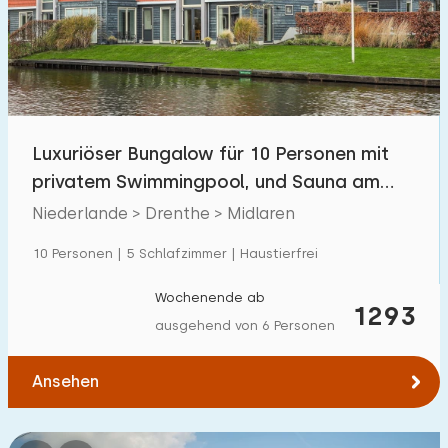
Schwimmbad
6
Eingezäunter Garten
0
Haustierfrei
3
Fahrradschuppen
0
Luxuriöser Bungalow für 10 Personen mit
Ladestation Auto
2
privatem Swimmingpool, und Sauna am
Wasser
Niederlande > Drenthe > Midlaren
Budget
10 Personen | 5 Schlafzimmer | Haustierfrei
Wochenende ab
1293
ausgehend von 6 Personen
€ 0 — € 1000+
Ansehen
Mindestanzahl