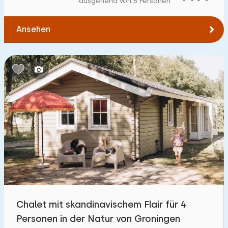
ausgehend von 6 Personen
Zum Wald
:
(max. km)
Ansehen
1
2
5
10
20
Zum Wasser
:
(max. km)
1
2
5
10
20
Zu öffentlichen Verkehrsmitteln
:
(max. km)
0,2
0,5
1
2
5
Unterkunft
Nicht im Ferienpark
0
Chalet mit skandinavischem Flair für 4
Im Ferienpark
Personen in der Natur von Groningen
6