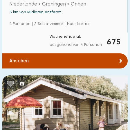
Niederlande > Groningen > Onnen
Einfamilienhaus
6
5 km von Midlaren entfernt
Ferienbauernhof
0
4 Personen | 2 Schlafzimmer | Haustierfrei
Villa
0
Wochenende ab
675
Ferienwohnung
0
ausgehend von 4 Personen
Tiny house
0
Ansehen
Hausboot
0
Kinderfreundlich
Kindermöbel
6
Eingezäunter Garten
0
Spielgeräte im Garten
2
Hallenbad
2