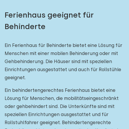
Freibad
0
Ferienhaus geeignet für
Kinderanimation
0
Behinderte
Kindereinrichtungen im Park
2
Ein Ferienhaus für Behinderte bietet eine Lösung für
Zugänglichkeit
Menschen mit einer mobilen Behinderung oder mit
Gehbehinderung. Die Häuser sind mit speziellen
Eingeschränkte Mobilität
3
Einrichtungen ausgestattet und auch für Rollstühle
Rollstuhlgerecht
0
geeignet.
Hilfsmittel
2
Ein behindertengerechtes Ferienhaus bietet eine
Lösung für Menschen, die mobilitätseingeschränkt
oder gehbehindert sind. Die Unterkünfte sind mit
speziellen Einrichtungen ausgestattet und für
Rollstuhlfahrer geeignet. Behindertengerechte