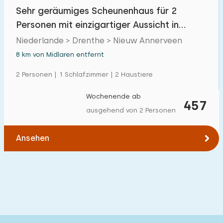
Einfamilienhaus
Sehr geräumiges Scheunenhaus für 2
3
Personen mit einzigartiger Aussicht in
Ferienbauernhof
0
Nieuw Annerveen
Niederlande > Drenthe > Nieuw Annerveen
Villa
1
8 km von Midlaren entfernt
Ferienwohnung
0
2 Personen | 1 Schlafzimmer | 2 Haustiere
Tiny house
0
Wochenende ab
457
Hausboot
0
ausgehend von 2 Personen
Kinderfreundlich
Ansehen
Kindermöbel
1
Eingezäunter Garten
0
Spielgeräte im Garten
0
Hallenbad
0