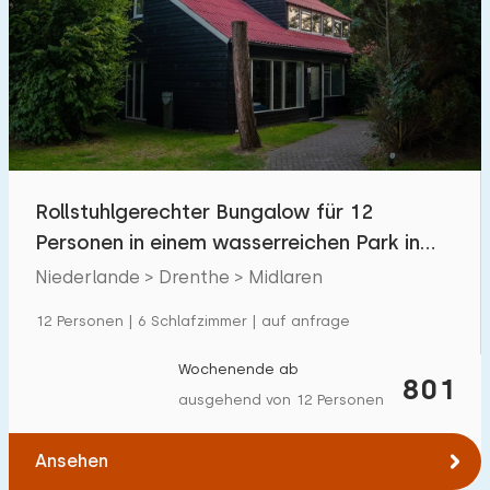
Schwimmbad
0
Eingezäunter Garten
0
Haustierfrei
0
Fahrradschuppen
1
Ladestation Auto
1
Rollstuhlgerechter Bungalow für 12
Personen in einem wasserreichen Park in
Budget
Waldgebiet
Niederlande > Drenthe > Midlaren
12 Personen | 6 Schlafzimmer | auf anfrage
€ 0 — € 1000+
Wochenende ab
801
ausgehend von 12 Personen
Mindestanzahl
Ansehen