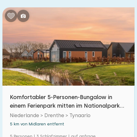
Schlafzimmern:
1
2
3
4
5
Badezimmer:
1
2
3
4
5
Entfernungen
Von Midlaren
:
(max. km)
Komfortabler 5-Personen-Bungalow in
1
5
10
20
30
einem Ferienpark mitten im Nationalpark
Drentsche Aa
Zum Meer
Niederlande > Drenthe > Tynaarlo
:
(max. km)
5 km von Midlaren entfernt
1
2
5
10
20
5 Personen | 3 Schlafzimmer | auf anfrage