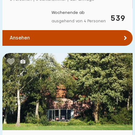
Zum Wald
:
(max. km)
Wochenende ab
539
1
2
5
10
20
ausgehend von 4 Personen
Zum Wasser
:
(max. km)
Ansehen
1
2
5
10
20
Zu öffentlichen Verkehrsmitteln
:
(max. km)
0,2
0,5
1
2
5
Unterkunft
Nicht im Ferienpark
1
Im Ferienpark
2