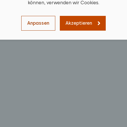
können, verwenden wir Cookies.
Anpassen
Akzeptieren