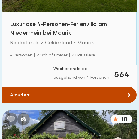
Freibad
0
Kinderanimation
Luxuriöse 4-Personen-Ferienvilla am
0
Niederrhein bei Maurik
Kindereinrichtungen im Park
0
Niederlande > Gelderland > Maurik
Zugänglichkeit
4 Personen | 2 Schlafzimmer | 2 Haustiere
Eingeschränkte Mobilität
0
Wochenende ab
564
ausgehend von 4 Personen
Rollstuhlgerecht
0
Hilfsmittel
0
Ansehen
10