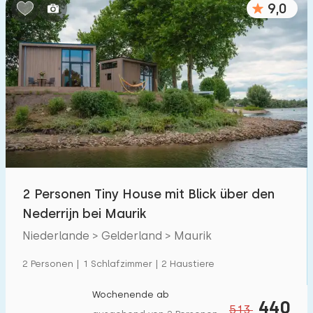
9,0
Schlafzimmern:
1
2
3
4
5
Badezimmer:
1
2
3
4
5
Entfernungen
2 Personen Tiny House mit Blick über den
Von Maurik
:
(max. km)
Nederrijn bei Maurik
1
5
10
20
30
Niederlande > Gelderland > Maurik
Zum Meer
:
2 Personen | 1 Schlafzimmer | 2 Haustiere
(max. km)
1
2
5
10
20
Wochenende ab
440
513