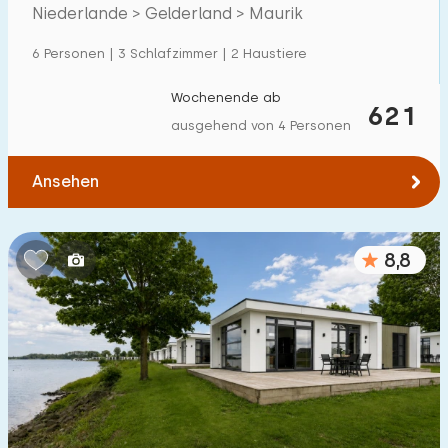
Niederlande > Gelderland > Maurik
Einfamilienhaus
6
6 Personen | 3 Schlafzimmer | 2 Haustiere
Ferienbauernhof
0
Villa
Wochenende ab
4
621
ausgehend von 4 Personen
Ferienwohnung
0
Tiny house
1
Ansehen
Hausboot
0
8,8
Kinderfreundlich
Kindermöbel
1
Eingezäunter Garten
0
Spielgeräte im Garten
0
Hallenbad
0