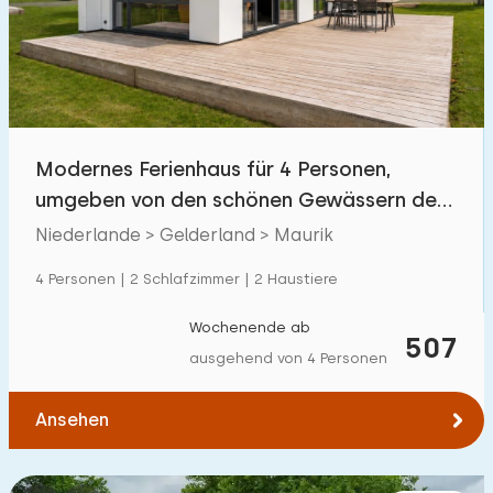
Schwimmbad
0
Eingezäunter Garten
0
Haustierfrei
2
Fahrradschuppen
1
Modernes Ferienhaus für 4 Personen,
Ladestation Auto
5
umgeben von den schönen Gewässern des
Niederrheins!
Niederlande > Gelderland > Maurik
Budget
4 Personen | 2 Schlafzimmer | 2 Haustiere
Wochenende ab
507
ausgehend von 4 Personen
€ 0 — € 1000+
Ansehen
Mindestanzahl