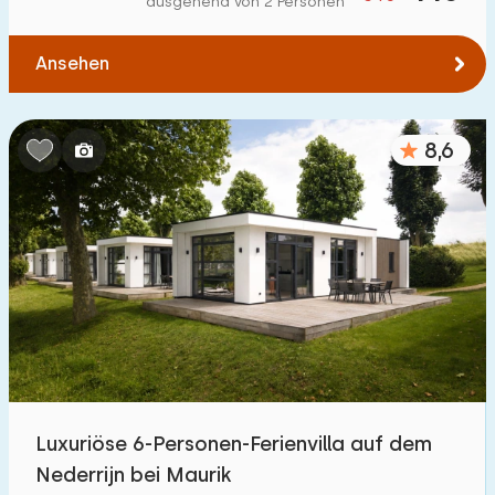
ausgehend von 2 Personen
Zum Wald
:
(max. km)
Ansehen
1
2
5
10
20
Zum Wasser
:
(max. km)
8,6
1
2
5
10
20
Zu öffentlichen Verkehrsmitteln
:
(max. km)
0,2
0,5
1
2
5
Unterkunft
Nicht im Ferienpark
1
Luxuriöse 6-Personen-Ferienvilla auf dem
Im Ferienpark
Nederrijn bei Maurik
5