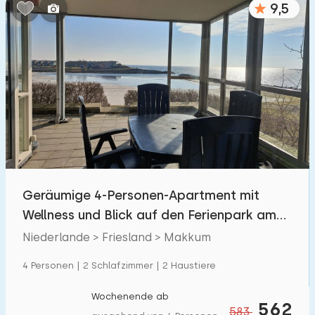
9,5
Schlafzimmern:
1
2
3
4
5
Badezimmer:
1
2
3
4
5
Entfernungen
Geräumige 4-Personen-Apartment mit
Von Makkum
:
(max. km)
Wellness und Blick auf den Ferienpark am
1
5
10
20
30
IJsselmeer.
Niederlande > Friesland > Makkum
Zum Meer
:
4 Personen | 2 Schlafzimmer | 2 Haustiere
(max. km)
1
2
5
10
20
Wochenende ab
562
583