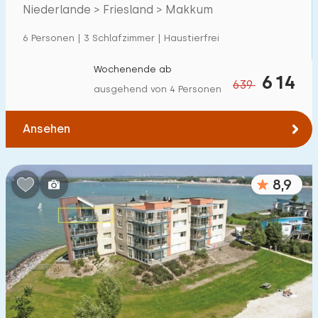
Friesland
Niederlande > Friesland > Makkum
Einfamilienhaus
4
6 Personen | 3 Schlafzimmer | Haustierfrei
Ferienbauernhof
0
Villa
Wochenende ab
4
614
639
ausgehend von 4 Personen
Ferienwohnung
5
Tiny house
0
Ansehen
Hausboot
0
8,9
Kinderfreundlich
Kindermöbel
0
Eingezäunter Garten
0
Spielgeräte im Garten
0
Hallenbad
0