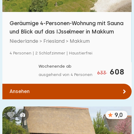
Freibad
0
Kinderanimation
Geräumige 4-Personen-Wohnung mit Sauna
3
und Blick auf das IJsselmeer in Makkum
Kindereinrichtungen im Park
5
Niederlande > Friesland > Makkum
Zugänglichkeit
4 Personen | 2 Schlafzimmer | Haustierfrei
Eingeschränkte Mobilität
0
Wochenende ab
608
633
ausgehend von 4 Personen
Rollstuhlgerecht
0
Hilfsmittel
0
Ansehen
9,0