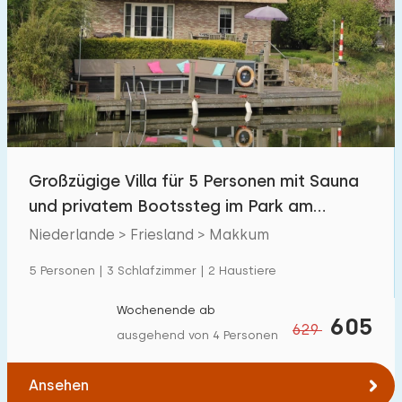
Großzügige Villa für 5 Personen mit Sauna
und privatem Bootssteg im Park am
IJsselmeer.
Niederlande > Friesland > Makkum
5 Personen | 3 Schlafzimmer | 2 Haustiere
Wochenende ab
605
629
ausgehend von 4 Personen
Ansehen