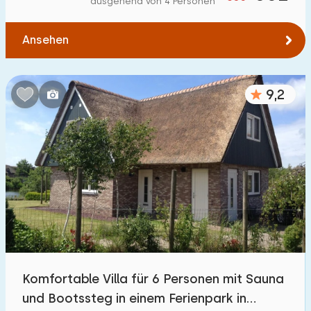
ausgehend von 4 Personen
Zum Wald
:
(max. km)
Ansehen
1
2
5
10
20
Zum Wasser
:
(max. km)
9,2
1
2
5
10
20
Zu öffentlichen Verkehrsmitteln
:
(max. km)
0,2
0,5
1
2
5
Unterkunft
Nicht im Ferienpark
0
Komfortable Villa für 6 Personen mit Sauna
Im Ferienpark
und Bootssteg in einem Ferienpark in
9