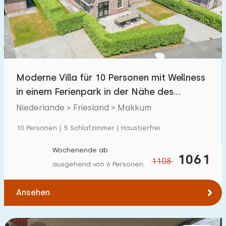
Schwimmbad
0
Eingezäunter Garten
0
Haustierfrei
4
Fahrradschuppen
0
Moderne Villa für 10 Personen mit Wellness
Ladestation Auto
6
in einem Ferienpark in der Nähe des
IJsselmeers
Niederlande > Friesland > Makkum
Budget
10 Personen | 5 Schlafzimmer | Haustierfrei
Wochenende ab
1061
1108
ausgehend von 6 Personen
€ 0 — € 1000+
Ansehen
Mindestanzahl