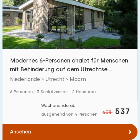
Schwimmbad
0
Eingezäunter Garten
0
Haustierfrei
1
Fahrradschuppen
1
Ladestation Auto
2
Modernes 6-Personen chalet für Menschen
mit Behinderung auf dem Utrechtse
Budget
Heuvelrug.
Niederlande > Utrecht > Maarn
6 Personen | 3 Schlafzimmer | 2 Haustiere
€ 0 — € 1000+
Wochenende ab
537
608
ausgehend von 4 Personen
Mindestanzahl
Ansehen