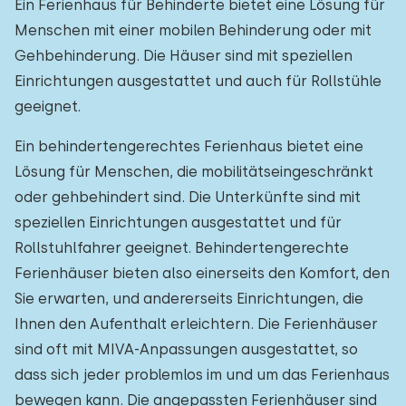
Ein Ferienhaus für Behinderte bietet eine Lösung für
Einfamilienhaus
2
Menschen mit einer mobilen Behinderung oder mit
Ferienbauernhof
0
Gehbehinderung. Die Häuser sind mit speziellen
Einrichtungen ausgestattet und auch für Rollstühle
Villa
0
geeignet.
Ferienwohnung
1
Ein behindertengerechtes Ferienhaus bietet eine
Tiny house
0
Lösung für Menschen, die mobilitätseingeschränkt
oder gehbehindert sind. Die Unterkünfte sind mit
Hausboot
0
speziellen Einrichtungen ausgestattet und für
Rollstuhlfahrer geeignet. Behindertengerechte
Kinderfreundlich
Ferienhäuser bieten also einerseits den Komfort, den
Kindermöbel
1
Sie erwarten, und andererseits Einrichtungen, die
Ihnen den Aufenthalt erleichtern. Die Ferienhäuser
Eingezäunter Garten
0
sind oft mit MIVA-Anpassungen ausgestattet, so
Spielgeräte im Garten
0
dass sich jeder problemlos im und um das Ferienhaus
bewegen kann. Die angepassten Ferienhäuser sind
Hallenbad
0