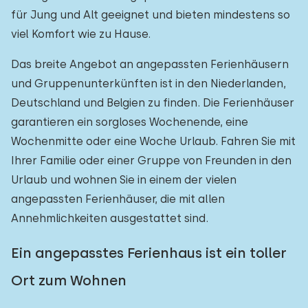
für Jung und Alt geeignet und bieten mindestens so
Freibad
0
viel Komfort wie zu Hause.
Kinderanimation
0
Das breite Angebot an angepassten Ferienhäusern
Kindereinrichtungen im Park
0
und Gruppenunterkünften ist in den Niederlanden,
Deutschland und Belgien zu finden. Die Ferienhäuser
Zugänglichkeit
garantieren ein sorgloses Wochenende, eine
Wochenmitte oder eine Woche Urlaub. Fahren Sie mit
Eingeschränkte Mobilität
2
Ihrer Familie oder einer Gruppe von Freunden in den
Rollstuhlgerecht
Urlaub und wohnen Sie in einem der vielen
0
angepassten Ferienhäuser, die mit allen
Hilfsmittel
1
Annehmlichkeiten ausgestattet sind.
Ein angepasstes Ferienhaus ist ein toller
Ort zum Wohnen