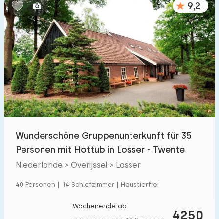
9,2
Schlafzimmern:
1
2
3
4
5
Badezimmer:
1
2
3
4
5
Entfernungen
Wunderschöne Gruppenunterkunft für 35
Von Losser
:
(max. km)
Personen mit Hottub in Losser - Twente
1
5
10
20
30
Niederlande > Overijssel > Losser
Zum Meer
:
40 Personen | 14 Schlafzimmer | Haustierfrei
(max. km)
1
2
5
10
20
Wochenende ab
4250