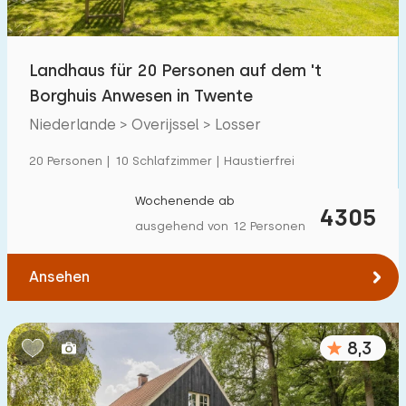
Freibad
0
Kinderanimation
Landhaus für 20 Personen auf dem 't
0
Borghuis Anwesen in Twente
Kindereinrichtungen im Park
4
Niederlande > Overijssel > Losser
Zugänglichkeit
20 Personen | 10 Schlafzimmer | Haustierfrei
Eingeschränkte Mobilität
3
Wochenende ab
4305
ausgehend von 12 Personen
Rollstuhlgerecht
3
Hilfsmittel
3
Ansehen
8,3