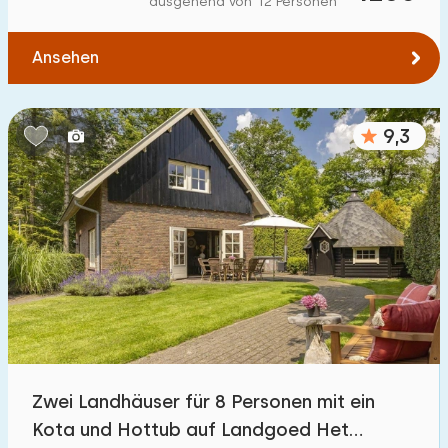
ausgehend von 12 Personen
Zum Wald
:
(max. km)
Ansehen
1
2
5
10
20
Zum Wasser
:
(max. km)
9,3
1
2
5
10
20
Zu öffentlichen Verkehrsmitteln
:
(max. km)
0,2
0,5
1
2
5
Unterkunft
Nicht im Ferienpark
1
Zwei Landhäuser für 8 Personen mit ein
Im Ferienpark
Kota und Hottub auf Landgoed Het
4