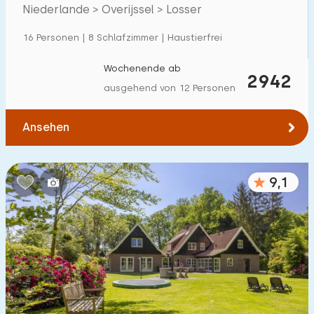
Borghuis
Niederlande > Overijssel > Losser
Einfamilienhaus
5
16 Personen | 8 Schlafzimmer | Haustierfrei
Ferienbauernhof
2
Villa
Wochenende ab
2
2942
ausgehend von 12 Personen
Ferienwohnung
0
Tiny house
0
Ansehen
Hausboot
0
9,1
Kinderfreundlich
Kindermöbel
4
Eingezäunter Garten
0
Spielgeräte im Garten
5
Hallenbad
0