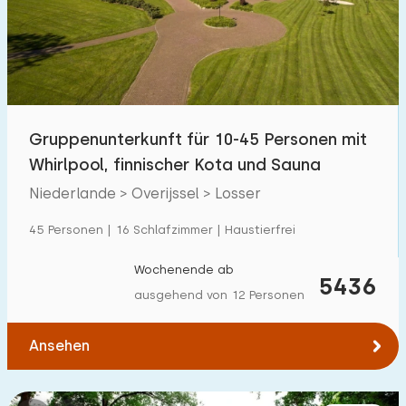
Schwimmbad
0
Eingezäunter Garten
0
Haustierfrei
5
Fahrradschuppen
1
Gruppenunterkunft für 10-45 Personen mit
Ladestation Auto
5
Whirlpool, finnischer Kota und Sauna
Niederlande > Overijssel > Losser
Budget
45 Personen | 16 Schlafzimmer | Haustierfrei
Wochenende ab
5436
ausgehend von 12 Personen
€ 0 — € 1000+
Ansehen
Mindestanzahl