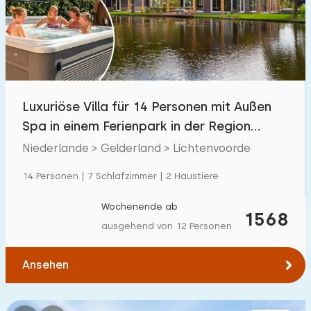
Schwimmbad
7
Eingezäunter Garten
11
Haustierfrei
11
Fahrradschuppen
1
Luxuriöse Villa für 14 Personen mit Außen
Ladestation Auto
20
Spa in einem Ferienpark in der Region
Achterhoek
Niederlande > Gelderland > Lichtenvoorde
Budget
14 Personen | 7 Schlafzimmer | 2 Haustiere
Wochenende ab
1568
ausgehend von 12 Personen
€ 0 — € 1000+
Ansehen
Mindestanzahl