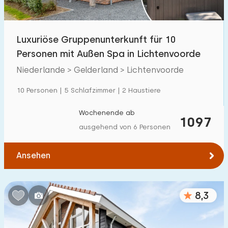
Freibad
7
Kinderanimation
Luxuriöse Gruppenunterkunft für 10
5
Personen mit Außen Spa in Lichtenvoorde
Kindereinrichtungen im Park
5
Niederlande > Gelderland > Lichtenvoorde
Zugänglichkeit
10 Personen | 5 Schlafzimmer | 2 Haustiere
Eingeschränkte Mobilität
0
Wochenende ab
1097
ausgehend von 6 Personen
Rollstuhlgerecht
0
Hilfsmittel
0
Ansehen
8,3