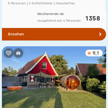
5 Personen | 2 Schlafzimmer | Haustierfrei
Wochenende ab
1358
ausgehend von 4 Personen
Ansehen
9,1