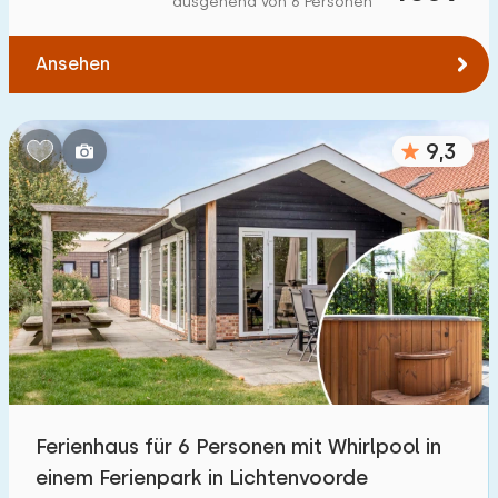
ausgehend von 6 Personen
Zum Wald
:
(max. km)
Ansehen
1
2
5
10
20
Zum Wasser
:
(max. km)
9,3
1
2
5
10
20
Zu öffentlichen Verkehrsmitteln
:
(max. km)
0,2
0,5
1
2
5
Unterkunft
Nicht im Ferienpark
4
Ferienhaus für 6 Personen mit Whirlpool in
Im Ferienpark
einem Ferienpark in Lichtenvoorde
19