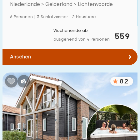
Niederlande > Gelderland > Lichtenvoorde
Einfamilienhaus
23
6 Personen | 3 Schlafzimmer | 2 Haustiere
Ferienbauernhof
0
Villa
Wochenende ab
19
559
ausgehend von 4 Personen
Ferienwohnung
0
Tiny house
0
Ansehen
Hausboot
0
8,2
Kinderfreundlich
Kindermöbel
12
Eingezäunter Garten
11
Spielgeräte im Garten
3
Hallenbad
5