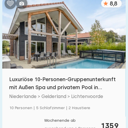
8,8
Schlafzimmern:
1
2
3
4
5
Badezimmer:
1
2
3
4
5
Entfernungen
Luxuriöse 10-Personen-Gruppenunterkunft
Von Lichtenvoorde
:
(max. km)
mit Außen Spa und privatem Pool in
1
5
10
20
30
Lichtenvoorde
Niederlande > Gelderland > Lichtenvoorde
Zum Meer
:
10 Personen | 5 Schlafzimmer | 2 Haustiere
(max. km)
1
2
5
10
20
Wochenende ab
1359