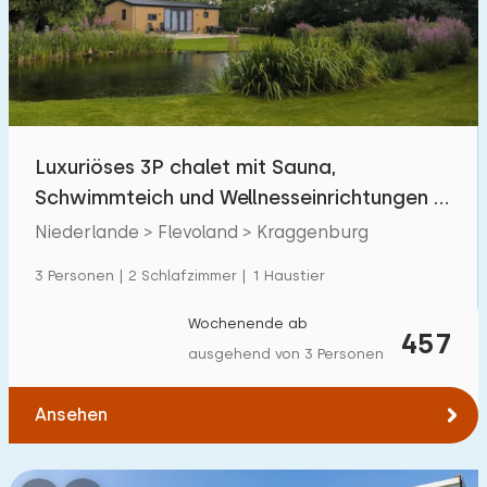
Schwimmbad
3
Eingezäunter Garten
6
Haustierfrei
8
Fahrradschuppen
7
Luxuriöses 3P chalet mit Sauna,
Ladestation Auto
12
Schwimmteich und Wellnesseinrichtungen in
Kraggenburg
Niederlande > Flevoland > Kraggenburg
Budget
3 Personen | 2 Schlafzimmer | 1 Haustier
Wochenende ab
457
ausgehend von 3 Personen
€ 0 — € 1000+
Ansehen
Mindestanzahl