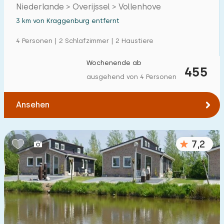
Giethoorn
Niederlande > Overijssel > Vollenhove
Einfamilienhaus
14
3 km von Kraggenburg entfernt
Ferienbauernhof
8
4 Personen | 2 Schlafzimmer | 2 Haustiere
Villa
0
Wochenende ab
455
Ferienwohnung
5
ausgehend von 4 Personen
Tiny house
1
Ansehen
Hausboot
0
Kinderfreundlich
7,2
Kindermöbel
9
Eingezäunter Garten
6
Spielgeräte im Garten
10
Hallenbad
0