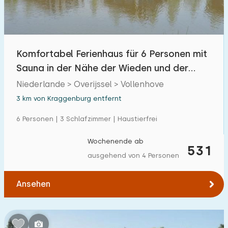
Freibad
3
Kinderanimation
3
Komfortabel Ferienhaus für 6 Personen mit
Kindereinrichtungen im Park
3
Sauna in der Nähe der Wieden und der
Weerribben.
Niederlande > Overijssel > Vollenhove
Zugänglichkeit
3 km von Kraggenburg entfernt
Eingeschränkte Mobilität
9
6 Personen | 3 Schlafzimmer | Haustierfrei
Rollstuhlgerecht
8
Wochenende ab
531
Hilfsmittel
9
ausgehend von 4 Personen
Ansehen