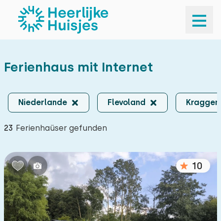
Niederlande
| Flevoland
|
Kraggenburg
Flevoland
| Kraggenburg
×
Ferienhaus mit Internet
Flevoland | Kraggenburg
Anreise und Abfahrt
Anreise und Abfahrt
Niederlande
Flevoland
Kraggen
Ihre Reisegesellschaft
23
Ferienhaüser gefunden
Ihre Reisegesellschaft
Suchen
10
Populare Filter
Sauna
6
Außen-Spa oder Hot Tub
4