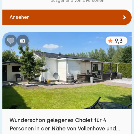
ausgehend von 2 Personen
Zum Wald
:
(max. km)
Ansehen
1
2
5
10
20
Zum Wasser
:
(max. km)
9,3
1
2
5
10
20
Zu öffentlichen Verkehrsmitteln
:
(max. km)
0,2
0,5
1
2
5
Unterkunft
Nicht im Ferienpark
15
Wunderschön gelegenes Chalet für 4
Im Ferienpark
Personen in der Nähe von Vollenhove und
8