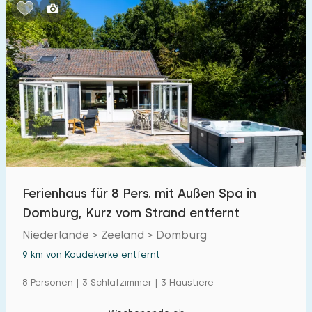
Schlafzimmern:
1
2
3
4
5
Badezimmer:
1
2
3
4
5
Entfernungen
Ferienhaus für 8 Pers. mit Außen Spa in
Von Koudekerke
:
(max. km)
Domburg, Kurz vom Strand entfernt
1
5
10
20
30
Niederlande > Zeeland > Domburg
9 km von Koudekerke entfernt
Zum Meer
:
(max. km)
8 Personen | 3 Schlafzimmer | 3 Haustiere
1
2
5
10
20