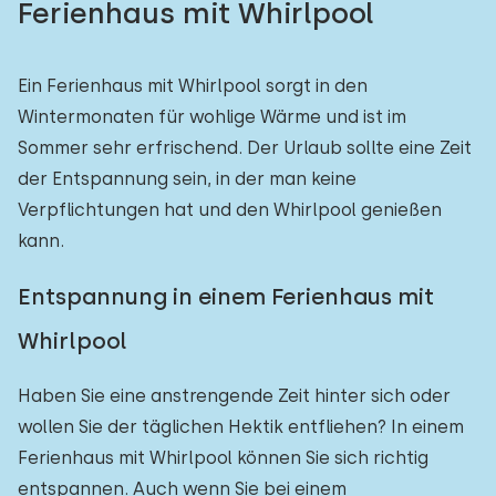
Ferienhaus mit Whirlpool
Freibad
1
Kinderanimation
Ein Ferienhaus mit Whirlpool sorgt in den
0
Wintermonaten für wohlige Wärme und ist im
Kindereinrichtungen im Park
0
Sommer sehr erfrischend. Der Urlaub sollte eine Zeit
der Entspannung sein, in der man keine
Zugänglichkeit
Verpflichtungen hat und den Whirlpool genießen
kann.
Eingeschränkte Mobilität
0
Rollstuhlgerecht
0
Entspannung in einem Ferienhaus mit
Hilfsmittel
0
Whirlpool
Haben Sie eine anstrengende Zeit hinter sich oder
wollen Sie der täglichen Hektik entfliehen? In einem
Ferienhaus mit Whirlpool können Sie sich richtig
entspannen. Auch wenn Sie bei einem