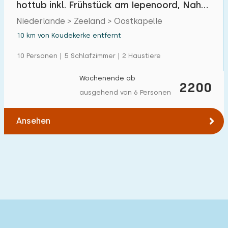
hottub inkl. Frühstück am Iepenoord, Nah
Einfamilienhaus
2
am Strand
Niederlande > Zeeland > Oostkapelle
Ferienbauernhof
0
10 km von Koudekerke entfernt
Villa
1
10 Personen | 5 Schlafzimmer | 2 Haustiere
Ferienwohnung
0
Wochenende ab
2200
Tiny house
0
ausgehend von 6 Personen
Hausboot
0
Ansehen
Kinderfreundlich
Kindermöbel
2
Eingezäunter Garten
2
Spielgeräte im Garten
1
Hallenbad
0