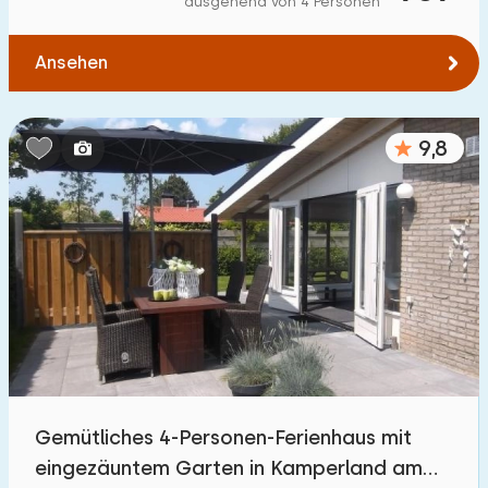
ausgehend von 4 Personen
Zum Wald
:
(max. km)
Ansehen
1
2
5
10
20
Zum Wasser
:
(max. km)
9,8
1
2
5
10
20
Zu öffentlichen Verkehrsmitteln
:
(max. km)
0,2
0,5
1
2
5
Unterkunft
Nicht im Ferienpark
73
Gemütliches 4-Personen-Ferienhaus mit
Im Ferienpark
eingezäuntem Garten in Kamperland am
40