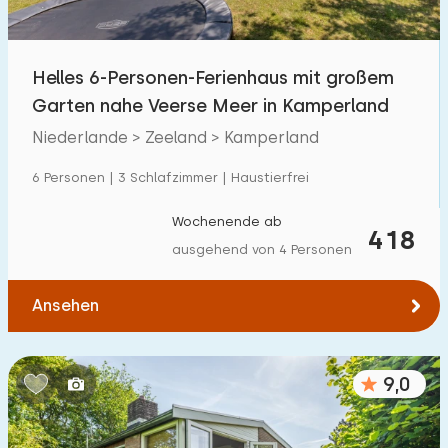
Freibad
8
Kinderanimation
Helles 6-Personen-Ferienhaus mit großem
4
Garten nahe Veerse Meer in Kamperland
Kindereinrichtungen im Park
6
Niederlande > Zeeland > Kamperland
Zugänglichkeit
6 Personen | 3 Schlafzimmer | Haustierfrei
Eingeschränkte Mobilität
2
Wochenende ab
418
ausgehend von 4 Personen
Rollstuhlgerecht
1
Hilfsmittel
1
Ansehen
9,0