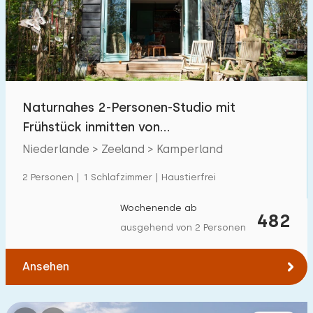
Schwimmbad
8
Eingezäunter Garten
22
Haustierfrei
68
Fahrradschuppen
26
Naturnahes 2-Personen-Studio mit
Ladestation Auto
17
Frühstück inmitten von
Naturschutzgebieten in Kamperland
Niederlande > Zeeland > Kamperland
Budget
2 Personen | 1 Schlafzimmer | Haustierfrei
Wochenende ab
482
ausgehend von 2 Personen
€ 0 — € 1000+
Ansehen
Mindestanzahl