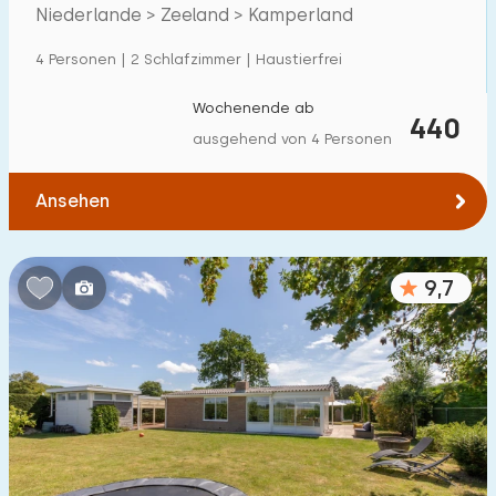
Veerse Meer
Niederlande > Zeeland > Kamperland
Einfamilienhaus
57
4 Personen | 2 Schlafzimmer | Haustierfrei
Ferienbauernhof
5
Villa
Wochenende ab
6
440
ausgehend von 4 Personen
Ferienwohnung
20
Tiny house
2
Ansehen
Hausboot
0
9,7
Kinderfreundlich
Kindermöbel
55
Eingezäunter Garten
22
Spielgeräte im Garten
35
Hallenbad
8