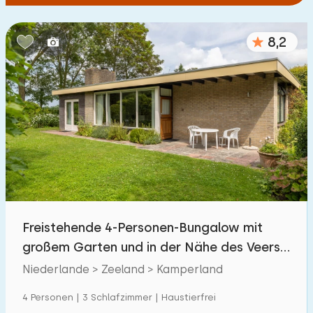
8,2
Freistehende 4-Personen-Bungalow mit
großem Garten und in der Nähe des Veerse
Meeres.
Niederlande > Zeeland > Kamperland
4 Personen | 3 Schlafzimmer | Haustierfrei