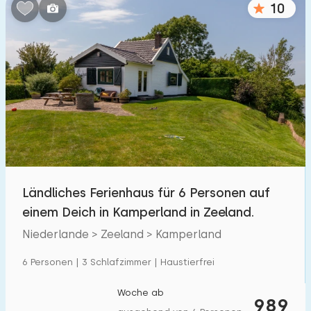
10
Schlafzimmern:
1
2
3
4
5
Badezimmer:
1
2
3
4
5
Entfernungen
Ländliches Ferienhaus für 6 Personen auf
Von Kamperland
:
(max. km)
einem Deich in Kamperland in Zeeland.
1
5
10
20
30
Niederlande > Zeeland > Kamperland
Zum Meer
:
6 Personen | 3 Schlafzimmer | Haustierfrei
(max. km)
1
2
5
10
20
Woche ab
989