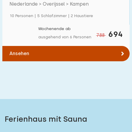
Niederlande > Overijssel > Kampen
Einfamilienhaus
0
10 Personen | 5 Schlafzimmer | 2 Haustiere
Ferienbauernhof
0
Villa
Wochenende ab
0
694
788
ausgehend von 6 Personen
Ferienwohnung
3
Tiny house
0
Ansehen
Hausboot
0
Kinderfreundlich
Kindermöbel
0
Eingezäunter Garten
0
Ferienhaus mit Sauna
Spielgeräte im Garten
0
Hallenbad
0