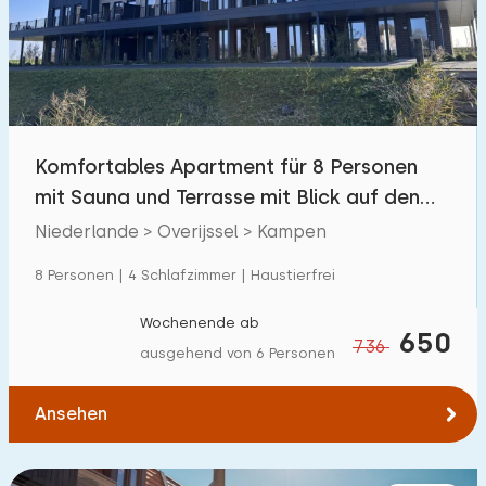
Schwimmbad
0
Eingezäunter Garten
0
Haustierfrei
1
Fahrradschuppen
0
Komfortables Apartment für 8 Personen
Ladestation Auto
3
mit Sauna und Terrasse mit Blick auf den
See.
Niederlande > Overijssel > Kampen
Budget
8 Personen | 4 Schlafzimmer | Haustierfrei
Wochenende ab
650
736
ausgehend von 6 Personen
€ 0 — € 1000+
Ansehen
Mindestanzahl