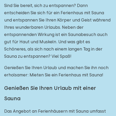
Sind Sie bereit, sich zu entspannen? Dann
Freibad
0
entscheiden Sie sich für ein Ferienhaus mit Sauna
Kinderanimation
und entspannen Sie Ihren Körper und Geist während
0
Ihres wunderbaren Urlaubs. Neben der
Kindereinrichtungen im Park
0
entspannenden Wirkung ist ein Saunabesuch auch
gut für Haut und Muskeln. Und was gibt es
Zugänglichkeit
Schöneres, als sich nach einem langen Tag in der
Sauna zu entspannen? Viel Spaß!
Eingeschränkte Mobilität
0
Rollstuhlgerecht
Genießen Sie Ihren Urlaub und machen Sie ihn noch
0
erholsamer: Mieten Sie ein Ferienhaus mit Sauna!
Hilfsmittel
0
Genießen Sie Ihren Urlaub mit einer
Sauna
Das Angebot an Ferienhäusern mit Sauna umfasst