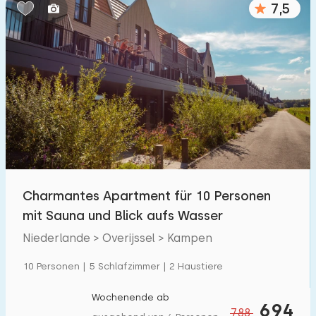
7,5
Schlafzimmern:
1
2
3
4
5
Badezimmer:
1
2
3
4
5
Entfernungen
Charmantes Apartment für 10 Personen
Von Kampen
:
(max. km)
mit Sauna und Blick aufs Wasser
1
5
10
20
30
Niederlande > Overijssel > Kampen
Zum Meer
:
10 Personen | 5 Schlafzimmer | 2 Haustiere
(max. km)
1
2
5
10
20
Wochenende ab
694
788