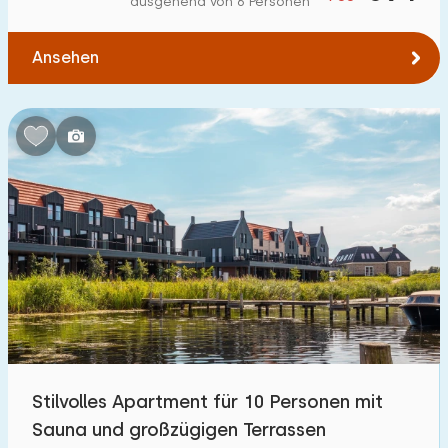
ausgehend von 6 Personen
Zum Wald
:
(max. km)
Ansehen
1
2
5
10
20
Zum Wasser
:
(max. km)
1
2
5
10
20
Zu öffentlichen Verkehrsmitteln
:
(max. km)
0,2
0,5
1
2
5
Unterkunft
Nicht im Ferienpark
0
Stilvolles Apartment für 10 Personen mit
Im Ferienpark
Sauna und großzügigen Terrassen
3