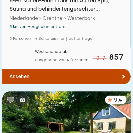
6-Personen-Ferienhaus mit Außen Spa,
Sauna und behindertengerechter
Ausstattung
Niederlande > Drenthe > Westerbork
8 km von Hooghalen entfernt
6 Personen | 4 Schlafzimmer | auf anfrage
Wochenende ab
857
1017
ausgehend von 4 Personen
Ansehen
9,4