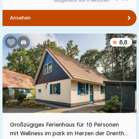
ausgehend von 6 Personen
Zum Wald
:
(max. km)
Ansehen
1
2
5
10
20
Zum Wasser
:
(max. km)
8,8
1
2
5
10
20
Zu öffentlichen Verkehrsmitteln
:
(max. km)
0,2
0,5
1
2
5
Unterkunft
Nicht im Ferienpark
0
Großzügiges Ferienhaus für 10 Personen
Im Ferienpark
mit Wellness im park im Herzen der Drenthe
21