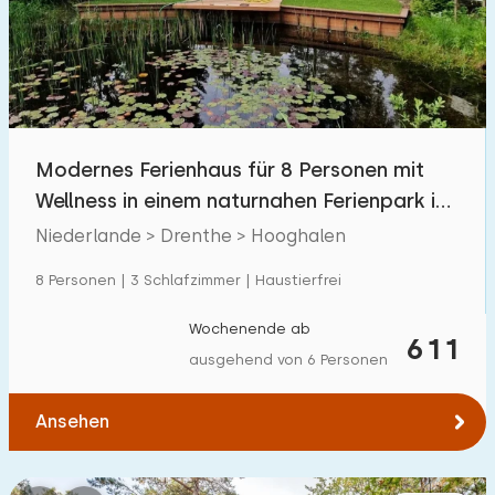
Schwimmbad
6
Eingezäunter Garten
1
Haustierfrei
4
Fahrradschuppen
4
Modernes Ferienhaus für 8 Personen mit
Ladestation Auto
15
Wellness in einem naturnahen Ferienpark in
Drenthe
Niederlande > Drenthe > Hooghalen
Budget
8 Personen | 3 Schlafzimmer | Haustierfrei
Wochenende ab
611
ausgehend von 6 Personen
€ 0 — € 1000+
Ansehen
Mindestanzahl