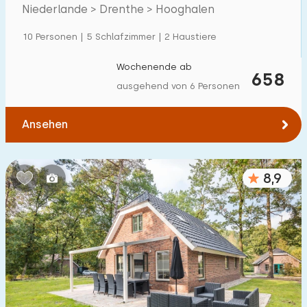
Natur
Niederlande > Drenthe > Hooghalen
Einfamilienhaus
21
10 Personen | 5 Schlafzimmer | 2 Haustiere
Ferienbauernhof
0
Villa
Wochenende ab
16
658
ausgehend von 6 Personen
Ferienwohnung
0
Tiny house
0
Ansehen
Hausboot
0
8,9
Kinderfreundlich
Kindermöbel
0
Eingezäunter Garten
1
Spielgeräte im Garten
0
Hallenbad
6