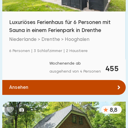
Freibad
0
Kinderanimation
Luxuriöses Ferienhaus für 6 Personen mit
0
Sauna in einem Ferienpark in Drenthe
Kindereinrichtungen im Park
18
Niederlande > Drenthe > Hooghalen
Zugänglichkeit
6 Personen | 3 Schlafzimmer | 2 Haustiere
Eingeschränkte Mobilität
0
Wochenende ab
455
ausgehend von 4 Personen
Rollstuhlgerecht
0
Hilfsmittel
1
Ansehen
8,8