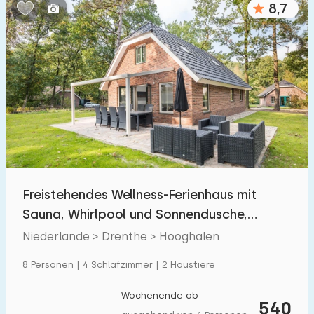
8,7
Schlafzimmern:
1
2
3
4
5
Badezimmer:
1
2
3
4
5
Entfernungen
Freistehendes Wellness-Ferienhaus mit
Von Hooghalen
:
(max. km)
Sauna, Whirlpool und Sonnendusche,
1
5
10
20
30
gelegen in Drenth
Niederlande > Drenthe > Hooghalen
Zum Meer
:
8 Personen | 4 Schlafzimmer | 2 Haustiere
(max. km)
1
2
5
10
20
Wochenende ab
540