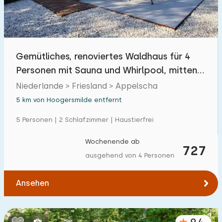
Gemütliches, renoviertes Waldhaus für 4
Personen mit Sauna und Whirlpool, mitten
im Wald
Niederlande > Friesland > Appelscha
5 km von Hoogersmilde entfernt
5 Personen | 2 Schlafzimmer | Haustierfrei
Wochenende ab
727
ausgehend von 4 Personen
Ansehen