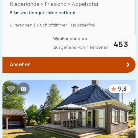
Niederlande > Friesland > Appelscha
Einfamilienhaus
13
5 km von Hoogersmilde entfernt
Ferienbauernhof
1
6 Personen | 3 Schlafzimmer | Haustierfrei
Villa
2
Wochenende ab
453
Ferienwohnung
0
ausgehend von 4 Personen
Tiny house
0
Ansehen
Hausboot
0
Kinderfreundlich
9,3
Kindermöbel
1
Eingezäunter Garten
3
Spielgeräte im Garten
3
Hallenbad
1