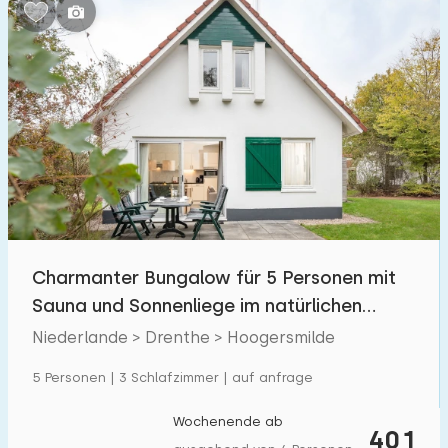
Schlafzimmern:
1
2
3
4
5
Badezimmer:
1
2
3
4
5
Entfernungen
Charmanter Bungalow für 5 Personen mit
Von Hoogersmilde
:
(max. km)
Sauna und Sonnenliege im natürlichen
1
5
10
20
30
Drenthe
Niederlande > Drenthe > Hoogersmilde
Zum Meer
:
5 Personen | 3 Schlafzimmer | auf anfrage
(max. km)
1
2
5
10
20
Wochenende ab
401