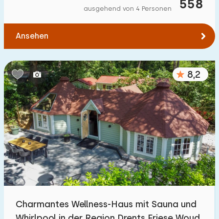
558
ausgehend von 4 Personen
Ansehen
8,2
Charmantes Wellness-Haus mit Sauna und
Whirlpool in der Region Drents Friese Woud