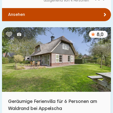
ausgehend von 4 Personen
Zum Wald
:
(max. km)
Ansehen
1
2
5
10
20
Zum Wasser
:
(max. km)
8,0
1
2
5
10
20
Zu öffentlichen Verkehrsmitteln
:
(max. km)
0,2
0,5
1
2
5
Unterkunft
Nicht im Ferienpark
6
Geräumige Ferienvilla für 6 Personen am
Im Ferienpark
Waldrand bei Appelscha
8