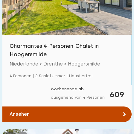
Schwimmbad
2
Eingezäunter Garten
3
Haustierfrei
8
Fahrradschuppen
2
Charmantes 4-Personen-Chalet in
Ladestation Auto
5
Hoogersmilde
Niederlande > Drenthe > Hoogersmilde
Budget
4 Personen | 2 Schlafzimmer | Haustierfrei
Wochenende ab
609
ausgehend von 4 Personen
€ 0 — € 1000+
Ansehen
Mindestanzahl