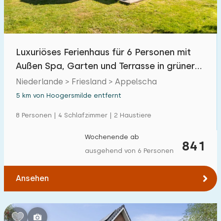
Freibad
1
Kinderanimation
0
Luxuriöses Ferienhaus für 6 Personen mit
Kindereinrichtungen im Park
1
Außen Spa, Garten und Terrasse in grüner
Umgebung
Niederlande > Friesland > Appelscha
Zugänglichkeit
5 km von Hoogersmilde entfernt
Eingeschränkte Mobilität
1
8 Personen | 4 Schlafzimmer | 2 Haustiere
Rollstuhlgerecht
0
Wochenende ab
841
Hilfsmittel
0
ausgehend von 6 Personen
Ansehen