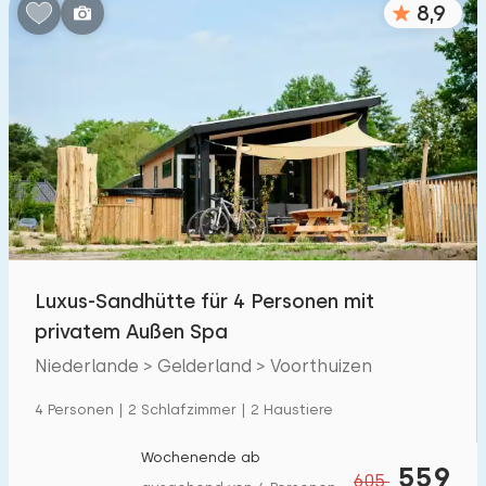
8,9
Schlafzimmern:
1
2
3
4
5
Badezimmer:
1
2
3
4
5
Entfernungen
Luxus-Sandhütte für 4 Personen mit
Zum Meer
:
(max. km)
privatem Außen Spa
1
2
5
10
20
Niederlande > Gelderland > Voorthuizen
Zum Wald
:
4 Personen | 2 Schlafzimmer | 2 Haustiere
(max. km)
1
2
5
10
20
Wochenende ab
559
605