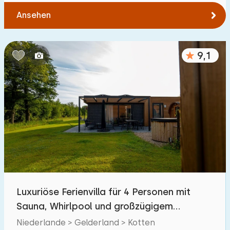
Ansehen
9,1
Luxuriöse Ferienvilla für 4 Personen mit
Sauna, Whirlpool und großzügigem
Außenbereich
Niederlande > Gelderland > Kotten