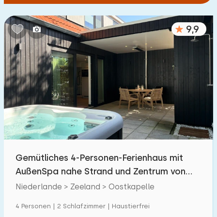
9,9
Gemütliches 4-Personen-Ferienhaus mit
AußenSpa nahe Strand und Zentrum von
Oostkapelle
Niederlande > Zeeland > Oostkapelle
4 Personen | 2 Schlafzimmer | Haustierfrei