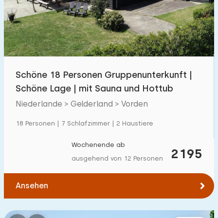
Schwimmbad
236
Eingezäunter Garten
93
Haustierfrei
211
Fahrradschuppen
71
Schöne 18 Personen Gruppenunterkunft |
Ladestation Auto
298
Schöne Lage | mit Sauna und Hottub
Niederlande > Gelderland > Vorden
Budget
18 Personen | 7 Schlafzimmer | 2 Haustiere
Wochenende ab
2195
ausgehend von 12 Personen
€ 0 — € 1000+
Ansehen
Mindestanzahl