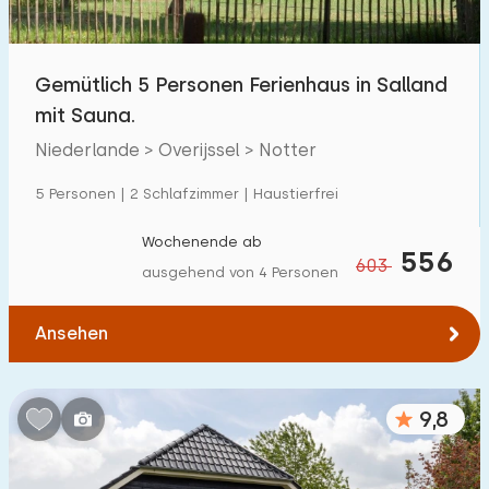
Kindereinrichtungen im Park
154
Gemütlich 5 Personen Ferienhaus in Salland
Zugänglichkeit
mit Sauna.
Eingeschränkte Mobilität
40
Niederlande > Overijssel > Notter
Rollstuhlgerecht
7
5 Personen | 2 Schlafzimmer | Haustierfrei
Hilfsmittel
25
Wochenende ab
556
603
ausgehend von 4 Personen
Ansehen
9,8