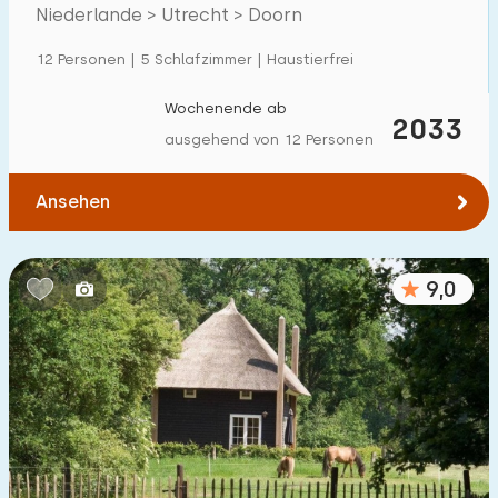
Villa
135
Utrechtse Heuvelrug
Niederlande > Utrecht > Doorn
Ferienwohnung
8
12 Personen | 5 Schlafzimmer | Haustierfrei
Tiny house
29
Wochenende ab
2033
Hausboot
0
ausgehend von 12 Personen
Kinderfreundlich
Ansehen
Kindermöbel
94
9,0
Eingezäunter Garten
93
Spielgeräte im Garten
91
Hallenbad
93
Freibad
182
Kinderanimation
129