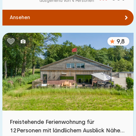
ausgehend von 4 Personen
Zum Wasser
:
(max. km)
Ansehen
1
2
5
10
20
Zu öffentlichen Verkehrsmitteln
:
(max. km)
9,8
0,2
0,5
1
2
5
Unterkunft
Nicht im Ferienpark
109
Im Ferienpark
392
Einfamilienhaus
447
Freistehende Ferienwohnung für
Ferienbauernhof
32
12Personen mit ländlichem Ausblick Nähe