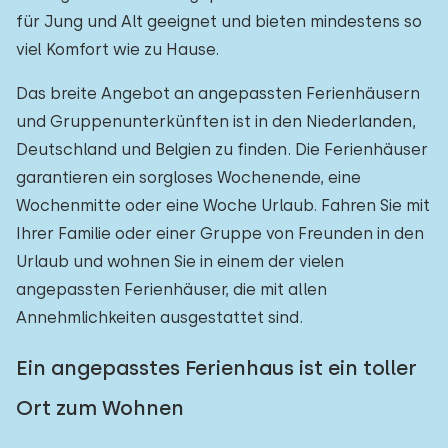
für Jung und Alt geeignet und bieten mindestens so
Freibad
0
viel Komfort wie zu Hause.
Kinderanimation
0
Das breite Angebot an angepassten Ferienhäusern
Kindereinrichtungen im Park
0
und Gruppenunterkünften ist in den Niederlanden,
Deutschland und Belgien zu finden. Die Ferienhäuser
Zugänglichkeit
garantieren ein sorgloses Wochenende, eine
Wochenmitte oder eine Woche Urlaub. Fahren Sie mit
Eingeschränkte Mobilität
2
Ihrer Familie oder einer Gruppe von Freunden in den
Rollstuhlgerecht
Urlaub und wohnen Sie in einem der vielen
1
angepassten Ferienhäuser, die mit allen
Hilfsmittel
0
Annehmlichkeiten ausgestattet sind.
Ein angepasstes Ferienhaus ist ein toller
Ort zum Wohnen