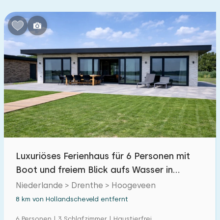
Schlafzimmern:
1
2
3
4
5
Badezimmer:
1
2
3
4
5
Entfernungen
Von Hollandscheveld
:
(max. km)
Luxuriöses Ferienhaus für 6 Personen mit
1
5
10
20
30
Boot und freiem Blick aufs Wasser in
Hoogeveen
Zum Meer
Niederlande > Drenthe > Hoogeveen
:
(max. km)
8 km von Hollandscheveld entfernt
1
2
5
10
20
6 Personen | 3 Schlafzimmer | Haustierfrei