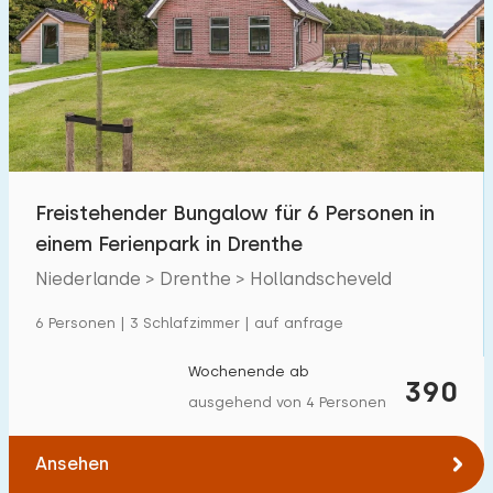
Schwimmbad
0
Eingezäunter Garten
0
Haustierfrei
1
Fahrradschuppen
1
Ladestation Auto
1
Freistehender Bungalow für 6 Personen in
einem Ferienpark in Drenthe
Budget
Niederlande > Drenthe > Hollandscheveld
6 Personen | 3 Schlafzimmer | auf anfrage
€ 0 — € 1000+
Wochenende ab
390
ausgehend von 4 Personen
Mindestanzahl
Ansehen