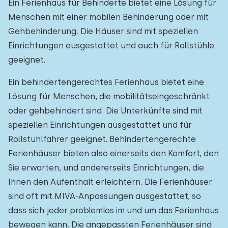
Ein Ferienhaus für Behinderte bietet eine Lösung für
Einfamilienhaus
2
Menschen mit einer mobilen Behinderung oder mit
Ferienbauernhof
0
Gehbehinderung. Die Häuser sind mit speziellen
Einrichtungen ausgestattet und auch für Rollstühle
Villa
0
geeignet.
Ferienwohnung
0
Ein behindertengerechtes Ferienhaus bietet eine
Tiny house
0
Lösung für Menschen, die mobilitätseingeschränkt
oder gehbehindert sind. Die Unterkünfte sind mit
Hausboot
0
speziellen Einrichtungen ausgestattet und für
Rollstuhlfahrer geeignet. Behindertengerechte
Kinderfreundlich
Ferienhäuser bieten also einerseits den Komfort, den
Kindermöbel
0
Sie erwarten, und andererseits Einrichtungen, die
Ihnen den Aufenthalt erleichtern. Die Ferienhäuser
Eingezäunter Garten
0
sind oft mit MIVA-Anpassungen ausgestattet, so
Spielgeräte im Garten
0
dass sich jeder problemlos im und um das Ferienhaus
bewegen kann. Die angepassten Ferienhäuser sind
Hallenbad
0