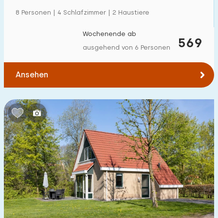
Einfamilienhaus
62
8 Personen | 4 Schlafzimmer | 2 Haustiere
Ferienbauernhof
6
Wochenende ab
569
Villa
ausgehend von 6 Personen
11
Ferienwohnung
5
Ansehen
Tiny house
3
Hausboot
0
Kinderfreundlich
Kindermöbel
6
Eingezäunter Garten
6
Spielgeräte im Garten
7
Hallenbad
60