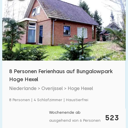
Schlafzimmern:
1
2
3
4
5
Badezimmer:
1
2
3
4
5
Entfernungen
8 Personen Ferienhaus auf Bungalowpark
Hoge Hexel
Von Hoge Hexel
:
(max. km)
Niederlande > Overijssel > Hoge Hexel
1
5
10
20
30
8 Personen | 4 Schlafzimmer | Haustierfrei
Zum Meer
:
(max. km)
Wochenende ab
523
1
2
5
10
20
ausgehend von 6 Personen