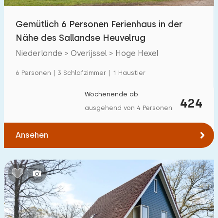
Freibad
0
Gemütlich 6 Personen Ferienhaus in der
Kinderanimation
Nähe des Sallandse Heuvelrug
60
Niederlande > Overijssel > Hoge Hexel
Kindereinrichtungen im Park
70
6 Personen | 3 Schlafzimmer | 1 Haustier
Zugänglichkeit
Wochenende ab
424
Eingeschränkte Mobilität
2
ausgehend von 4 Personen
Rollstuhlgerecht
2
Ansehen
Hilfsmittel
7