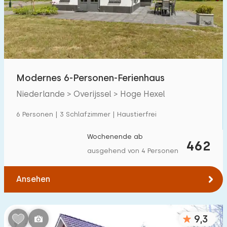
Schwimmbad
60
Eingezäunter Garten
6
Haustierfrei
44
Fahrradschuppen
10
Modernes 6-Personen-Ferienhaus
Ladestation Auto
67
Niederlande > Overijssel > Hoge Hexel
6 Personen | 3 Schlafzimmer | Haustierfrei
Budget
Wochenende ab
462
ausgehend von 4 Personen
€ 0 — € 1000+
Ansehen
Mindestanzahl
9,3