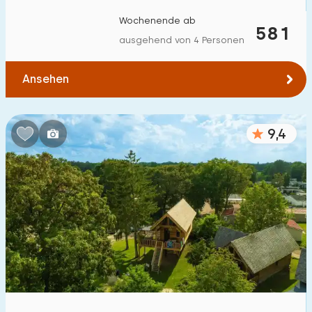
Zum Wald
:
(max. km)
Wochenende ab
581
ausgehend von 4 Personen
1
2
5
10
20
Ansehen
Zum Wasser
:
(max. km)
1
2
5
10
20
9,4
Zu öffentlichen Verkehrsmitteln
:
(max. km)
0,2
0,5
1
2
5
Unterkunft
Nicht im Ferienpark
4
Im Ferienpark
14