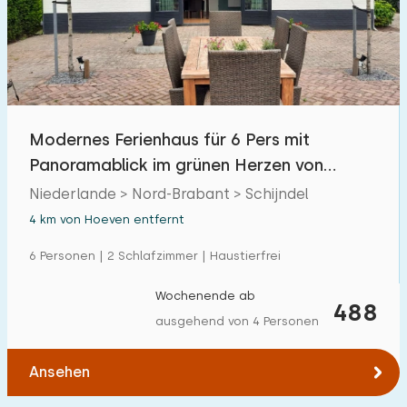
Schwimmbad
10
Eingezäunter Garten
3
Haustierfrei
4
Fahrradschuppen
4
Modernes Ferienhaus für 6 Pers mit
Ladestation Auto
0
Panoramablick im grünen Herzen von
Brabant in Schijndel
Niederlande > Nord-Brabant > Schijndel
Budget
4 km von Hoeven entfernt
6 Personen | 2 Schlafzimmer | Haustierfrei
Wochenende ab
€ 0 — € 1000+
488
ausgehend von 4 Personen
Ansehen
Mindestanzahl