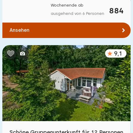
Wochenende ab
884
ausgehend von 6 Personen
Ansehen
9,1
Schöne Gruppenunterkunft für 12 Personen