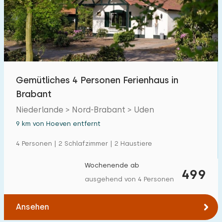
Freibad
10
Kinderanimation
8
Kindereinrichtungen im Park
12
Gemütliches 4 Personen Ferienhaus in
Zugänglichkeit
Brabant
Eingeschränkte Mobilität
Niederlande > Nord-Brabant > Uden
4
9 km von Hoeven entfernt
Rollstuhlgerecht
1
4 Personen | 2 Schlafzimmer | 2 Haustiere
Hilfsmittel
0
Wochenende ab
499
ausgehend von 4 Personen
Ansehen