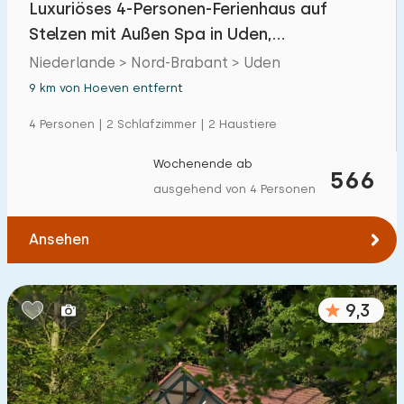
Luxuriöses 4-Personen-Ferienhaus auf
Einfamilienhaus
18
Stelzen mit Außen Spa in Uden,
Ferienbauernhof
2
Nordbrabant
Niederlande > Nord-Brabant > Uden
Villa
9 km von Hoeven entfernt
7
Ferienwohnung
4 Personen | 2 Schlafzimmer | 2 Haustiere
1
Tiny house
0
Wochenende ab
566
ausgehend von 4 Personen
Hausboot
0
Ansehen
Kinderfreundlich
Kindermöbel
2
9,3
Eingezäunter Garten
3
Spielgeräte im Garten
2
Hallenbad
0