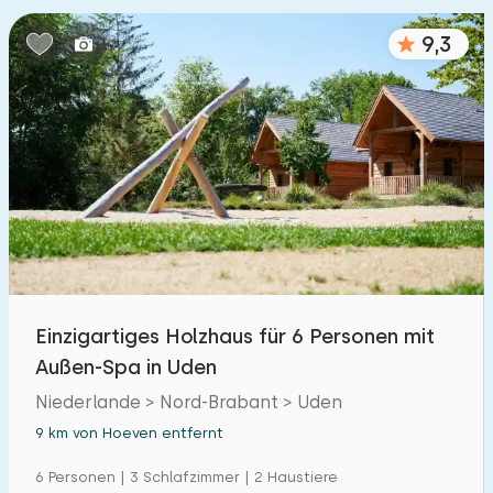
Schlafzimmern:
9,3
1
2
3
4
5
Badezimmer:
1
2
3
4
5
Entfernungen
Von Hoeven
:
(max. km)
Einzigartiges Holzhaus für 6 Personen mit
1
5
10
20
30
Außen-Spa in Uden
Niederlande > Nord-Brabant > Uden
Zum Meer
:
(max. km)
9 km von Hoeven entfernt
1
2
5
10
20
6 Personen | 3 Schlafzimmer | 2 Haustiere