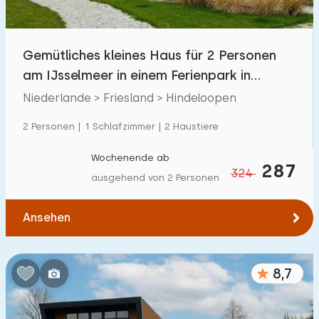
Freibad
0
Kinderanimation
Gemütliches kleines Haus für 2 Personen
4
am IJsselmeer in einem Ferienpark in
Kindereinrichtungen im Park
4
Hindeloopen
Niederlande > Friesland > Hindeloopen
Zugänglichkeit
2 Personen | 1 Schlafzimmer | 2 Haustiere
Eingeschränkte Mobilität
1
Wochenende ab
287
324
ausgehend von 2 Personen
Rollstuhlgerecht
0
Hilfsmittel
1
Ansehen
8,7