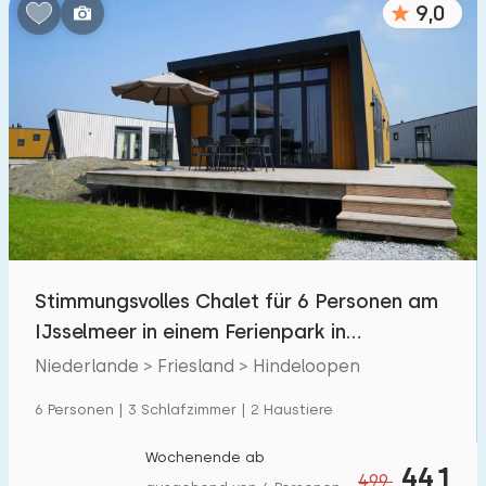
9,0
Schlafzimmern:
1
2
3
4
5
Badezimmer:
1
2
3
4
5
Entfernungen
Stimmungsvolles Chalet für 6 Personen am
Von Hindeloopen
:
(max. km)
IJsselmeer in einem Ferienpark in
1
5
10
20
30
Hindeloopen
Niederlande > Friesland > Hindeloopen
Zum Meer
:
6 Personen | 3 Schlafzimmer | 2 Haustiere
(max. km)
1
2
5
10
20
Wochenende ab
441
499