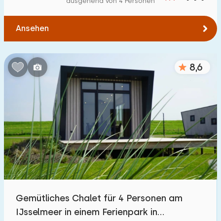
ausgehend von 4 Personen
Zum Wald
:
(max. km)
Ansehen
1
2
5
10
20
Zum Wasser
:
(max. km)
8,6
1
2
5
10
20
Zu öffentlichen Verkehrsmitteln
:
(max. km)
0,2
0,5
1
2
5
Unterkunft
Nicht im Ferienpark
9
Gemütliches Chalet für 4 Personen am
Im Ferienpark
IJsselmeer in einem Ferienpark in
11