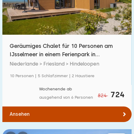
Schwimmbad
0
Eingezäunter Garten
2
Haustierfrei
10
Fahrradschuppen
2
Geräumiges Chalet für 10 Personen am
Ladestation Auto
0
IJsselmeer in einem Ferienpark in
Hindeloopen
Niederlande > Friesland > Hindeloopen
Budget
10 Personen | 5 Schlafzimmer | 2 Haustiere
Wochenende ab
724
824
ausgehend von 6 Personen
€ 0 — € 1000+
Ansehen
Mindestanzahl