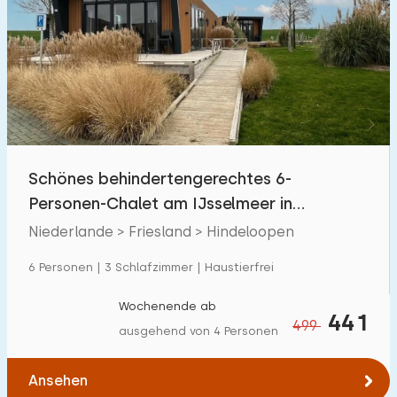
Schönes behindertengerechtes 6-
Personen-Chalet am IJsselmeer in
Hindeloopen
Niederlande > Friesland > Hindeloopen
6 Personen | 3 Schlafzimmer | Haustierfrei
Wochenende ab
441
499
ausgehend von 4 Personen
Ansehen