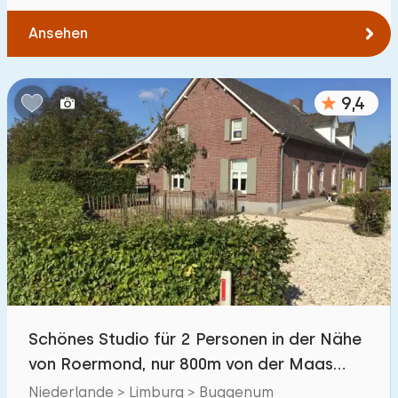
Ansehen
9,4
Schönes Studio für 2 Personen in der Nähe
von Roermond, nur 800m von der Maas
entfernt.
Niederlande > Limburg > Buggenum