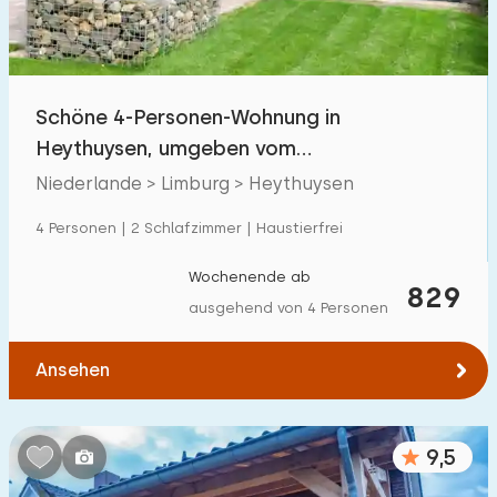
Freibad
1
Kinderanimation
0
Schöne 4-Personen-Wohnung in
Kindereinrichtungen im Park
6
Heythuysen, umgeben vom
Naturschutzgebiet 'Leudal'.
Niederlande > Limburg > Heythuysen
Zugänglichkeit
4 Personen | 2 Schlafzimmer | Haustierfrei
Eingeschränkte Mobilität
2
Wochenende ab
Rollstuhlgerecht
829
0
ausgehend von 4 Personen
Hilfsmittel
1
Ansehen
9,5