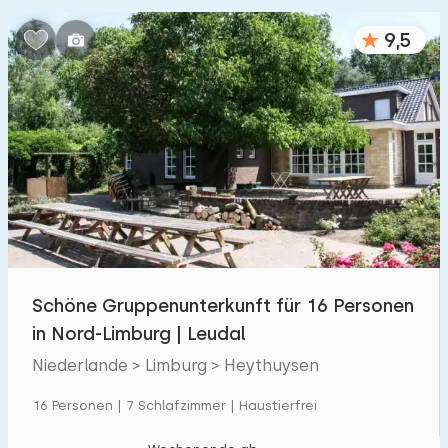
Schlafzimmern:
9,5
1
2
3
4
5
Badezimmer:
1
2
3
4
5
Entfernungen
Von Heythuysen
:
(max. km)
Schöne Gruppenunterkunft für 16 Personen
1
5
10
20
30
in Nord-Limburg | Leudal
Niederlande > Limburg > Heythuysen
Zum Meer
:
(max. km)
16 Personen | 7 Schlafzimmer | Haustierfrei
1
2
5
10
20