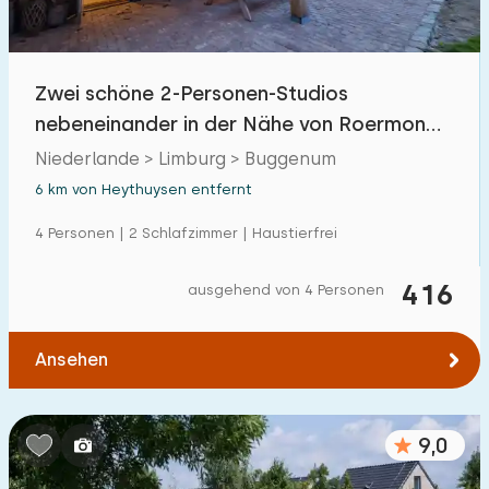
Zwei schöne 2-Personen-Studios
nebeneinander in der Nähe von Roermond
und der Maas.
Niederlande > Limburg > Buggenum
6 km von Heythuysen entfernt
4 Personen | 2 Schlafzimmer | Haustierfrei
416
ausgehend von 4 Personen
Ansehen
9,0