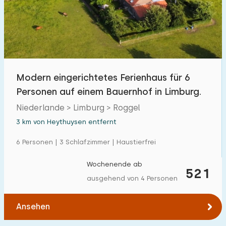
Schwimmbad
1
Eingezäunter Garten
6
Haustierfrei
10
Fahrradschuppen
2
Modern eingerichtetes Ferienhaus für 6
Ladestation Auto
2
Personen auf einem Bauernhof in Limburg.
Niederlande > Limburg > Roggel
Budget
3 km von Heythuysen entfernt
6 Personen | 3 Schlafzimmer | Haustierfrei
Wochenende ab
€ 0 — € 1000+
521
ausgehend von 4 Personen
Ansehen
Mindestanzahl