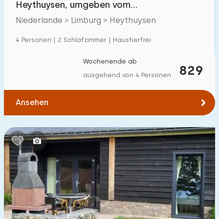
Heythuysen, umgeben vom
Einfamilienhaus
11
Naturschutzgebiet 'Leudal'
Niederlande > Limburg > Heythuysen
Ferienbauernhof
1
4 Personen | 2 Schlafzimmer | Haustierfrei
Villa
2
Wochenende ab
829
Ferienwohnung
5
ausgehend von 4 Personen
Tiny house
1
Ansehen
Hausboot
0
Kinderfreundlich
Kindermöbel
2
Eingezäunter Garten
6
Spielgeräte im Garten
2
Hallenbad
0