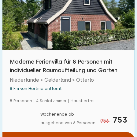
Freibad
0
Kinderanimation
2
Kindereinrichtungen im Park
2
Zugänglichkeit
Moderne Ferienvilla für 8 Personen mit
Eingeschränkte Mobilität
7
individueller Raumaufteilung und Garten
Rollstuhlgerecht
Niederlande > Gelderland > Otterlo
3
8 km von Hertme entfernt
Hilfsmittel
4
8 Personen | 4 Schlafzimmer | Haustierfrei
Wochenende ab
753
956
ausgehend von 6 Personen