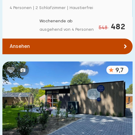
Zum Wald
:
4 Personen | 2 Schlafzimmer | Haustierfrei
(max. km)
1
2
5
10
20
Wochenende ab
482
548
ausgehend von 4 Personen
Zum Wasser
:
(max. km)
Ansehen
1
2
5
10
20
Zu öffentlichen Verkehrsmitteln
:
(max. km)
9,7
0,2
0,5
1
2
5
Unterkunft
Nicht im Ferienpark
2
Im Ferienpark
5