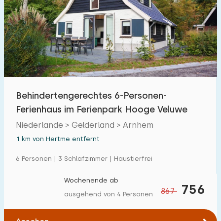
Schwimmbad
5
Eingezäunter Garten
0
Haustierfrei
5
Fahrradschuppen
2
Ladestation Auto
0
Behindertengerechtes 6-Personen-
Ferienhaus im Ferienpark Hooge Veluwe
Budget
Niederlande > Gelderland > Arnhem
1 km von Hertme entfernt
6 Personen | 3 Schlafzimmer | Haustierfrei
€ 0 — € 1000+
Wochenende ab
756
867
ausgehend von 4 Personen
Mindestanzahl