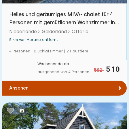
Einfamilienhaus
5
Helles und geräumiges MIVA- chalet für 4
Ferienbauernhof
0
Personen mit gemütlichem Wohnzimmer in
Villa
2
Otterlo
Niederlande > Gelderland > Otterlo
Ferienwohnung
8 km von Hertme entfernt
2
Tiny house
4 Personen | 2 Schlafzimmer | 2 Haustiere
0
Hausboot
0
Wochenende ab
510
582
ausgehend von 4 Personen
Kinderfreundlich
Ansehen
Kindermöbel
2
Eingezäunter Garten
0
Spielgeräte im Garten
0
Hallenbad
5