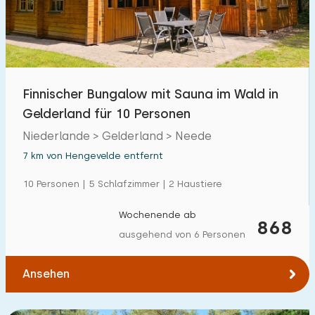
Freibad
22
Kinderanimation
0
Kindereinrichtungen im Park
10
Finnischer Bungalow mit Sauna im Wald in
Gelderland für 10 Personen
Zugänglichkeit
Niederlande > Gelderland > Neede
Eingeschränkte Mobilität
1
7 km von Hengevelde entfernt
Rollstuhlgerecht
0
10 Personen | 5 Schlafzimmer | 2 Haustiere
Hilfsmittel
1
Wochenende ab
868
ausgehend von 6 Personen
Ansehen