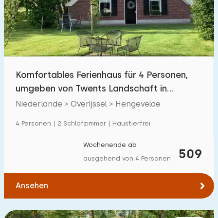
Schwimmbad
22
Eingezäunter Garten
2
Haustierfrei
18
Fahrradschuppen
7
Komfortables Ferienhaus für 4 Personen,
Ladestation Auto
13
umgeben von Twents Landschaft in
Hengevelde
Niederlande > Overijssel > Hengevelde
Budget
4 Personen | 2 Schlafzimmer | Haustierfrei
Wochenende ab
509
ausgehend von 4 Personen
€ 0 — € 1000+
Ansehen
Mindestanzahl