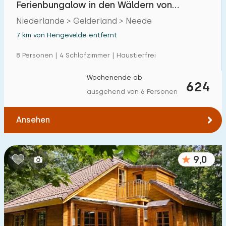
Ferienbungalow in den Wäldern von
Einfamilienhaus
29
Achterhoek
Niederlande > Gelderland > Neede
Ferienbauernhof
1
7 km von Hengevelde entfernt
Villa
1
8 Personen | 4 Schlafzimmer | Haustierfrei
Ferienwohnung
0
Wochenende ab
624
Tiny house
0
ausgehend von 6 Personen
Hausboot
0
Ansehen
Kinderfreundlich
9,0
Kindermöbel
3
Eingezäunter Garten
2
Spielgeräte im Garten
3
Hallenbad
0