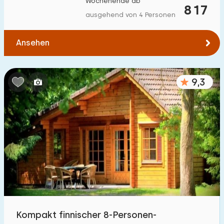
Wochenende ab
817
Zum Wald
:
(max. km)
ausgehend von 4 Personen
1
2
5
10
20
Ansehen
Zum Wasser
:
(max. km)
9,3
1
2
5
10
20
Zu öffentlichen Verkehrsmitteln
:
(max. km)
0,2
0,5
1
2
5
Unterkunft
Nicht im Ferienpark
4
Im Ferienpark
Kompakt finnischer 8-Personen-
26