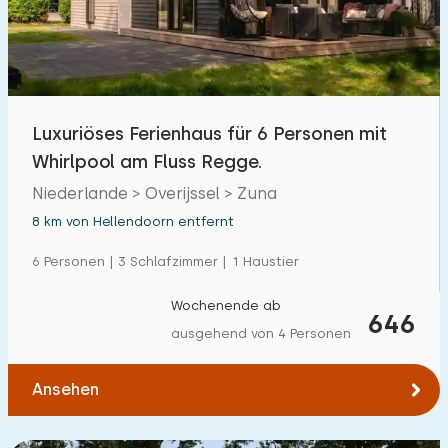
Freibad
6
Kinderanimation
16
Kindereinrichtungen im Park
15
Luxuriöses Ferienhaus für 6 Personen mit
Whirlpool am Fluss Regge.
Zugänglichkeit
Niederlande > Overijssel > Zuna
Eingeschränkte Mobilität
1
8 km von Hellendoorn entfernt
Rollstuhlgerecht
1
6 Personen | 3 Schlafzimmer | 1 Haustier
Hilfsmittel
2
Wochenende ab
646
ausgehend von 4 Personen
Ansehen