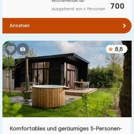
Wochenende ab
700
Zum Wald
:
(max. km)
ausgehend von 4 Personen
1
2
5
10
20
Ansehen
Zum Wasser
:
(max. km)
8,8
1
2
5
10
20
Zu öffentlichen Verkehrsmitteln
:
(max. km)
0,2
0,5
1
2
5
Unterkunft
Nicht im Ferienpark
2
Im Ferienpark
Komfortables und geräumiges 5-Personen-
22