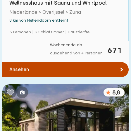
Wellnesshaus mit Sauna und Whirlpool
Einfamilienhaus
17
Niederlande > Overijssel > Zuna
Ferienbauernhof
2
8 km von Hellendoorn entfernt
Villa
2
5 Personen | 3 Schlafzimmer | Haustierfrei
Ferienwohnung
0
Wochenende ab
671
Tiny house
0
ausgehend von 4 Personen
Hausboot
0
Ansehen
Kinderfreundlich
8,8
Kindermöbel
2
Eingezäunter Garten
1
Spielgeräte im Garten
2
Hallenbad
14