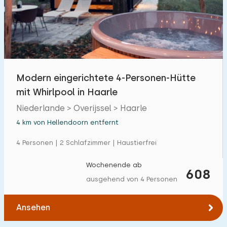
Schwimmbad
20
Eingezäunter Garten
1
Haustierfrei
20
Fahrradschuppen
2
Modern eingerichtete 4-Personen-Hütte
Ladestation Auto
16
mit Whirlpool in Haarle
Niederlande > Overijssel > Haarle
Budget
4 km von Hellendoorn entfernt
4 Personen | 2 Schlafzimmer | Haustierfrei
Wochenende ab
€ 0 — € 1000+
608
ausgehend von 4 Personen
Ansehen
Mindestanzahl