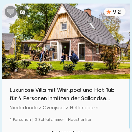
Schlafzimmern:
9,2
1
2
3
4
5
Badezimmer:
1
2
3
4
5
Entfernungen
Von Hellendoorn
:
(max. km)
Luxuriöse Villa mit Whirlpool und Hot Tub
1
5
10
20
30
für 4 Personen inmitten der Sallandse
Heuvelrug
Niederlande > Overijssel > Hellendoorn
Zum Meer
:
(max. km)
4 Personen | 2 Schlafzimmer | Haustierfrei
1
2
5
10
20