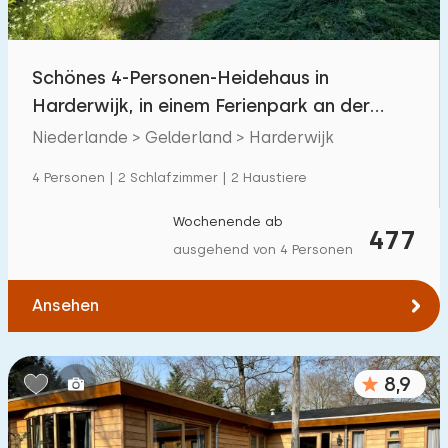
Freibad
19
Kinderanimation
Schönes 4-Personen-Heidehaus in
25
Harderwijk, in einem Ferienpark an der
Kindereinrichtungen im Park
46
Veluwe
Niederlande > Gelderland > Harderwijk
Zugänglichkeit
4 Personen | 2 Schlafzimmer | 2 Haustiere
Eingeschränkte Mobilität
14
Wochenende ab
477
ausgehend von 4 Personen
Rollstuhlgerecht
1
Hilfsmittel
2
Ansehen
8,9