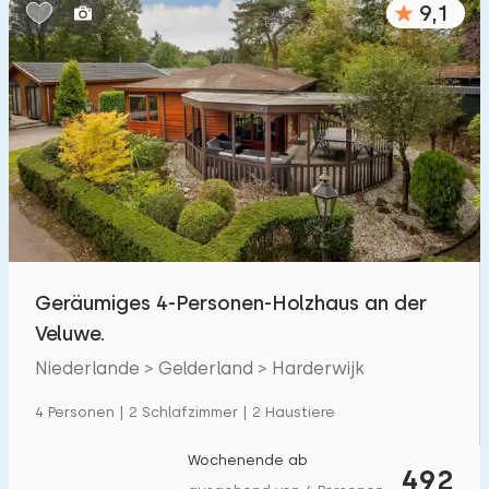
9,1
Schlafzimmern:
1
2
3
4
5
Badezimmer:
1
2
3
4
5
Entfernungen
Geräumiges 4-Personen-Holzhaus an der
Von Harderwijk
:
(max. km)
Veluwe.
1
5
10
20
30
Niederlande > Gelderland > Harderwijk
Zum Meer
:
4 Personen | 2 Schlafzimmer | 2 Haustiere
(max. km)
1
2
5
10
20
Wochenende ab
492