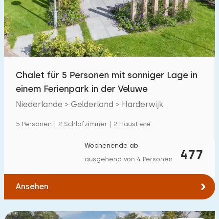
Schwimmbad
46
Eingezäunter Garten
19
Haustierfrei
47
Fahrradschuppen
3
Chalet für 5 Personen mit sonniger Lage in
Ladestation Auto
47
einem Ferienpark in der Veluwe
Niederlande > Gelderland > Harderwijk
Budget
5 Personen | 2 Schlafzimmer | 2 Haustiere
Wochenende ab
477
ausgehend von 4 Personen
€ 0 — € 1000+
Ansehen
Mindestanzahl