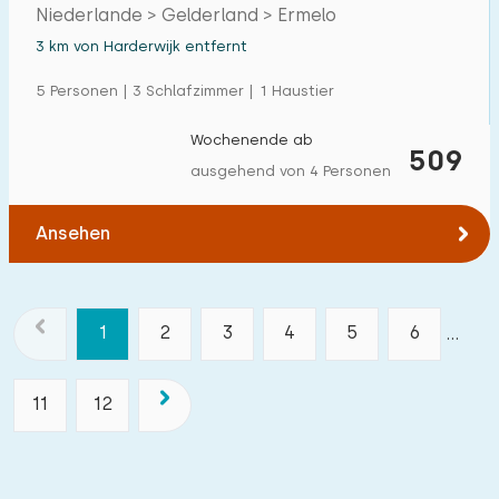
Schwimmbad im Park
Niederlande > Gelderland > Ermelo
3 km von Harderwijk entfernt
5 Personen | 3 Schlafzimmer | 1 Haustier
Wochenende ab
509
ausgehend von 4 Personen
Ansehen
1
2
3
4
5
6
...
11
12