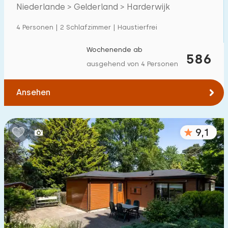
Niederlande > Gelderland > Harderwijk
Einfamilienhaus
111
4 Personen | 2 Schlafzimmer | Haustierfrei
Ferienbauernhof
0
Villa
Wochenende ab
42
586
ausgehend von 4 Personen
Ferienwohnung
1
Tiny house
5
Ansehen
Hausboot
0
9,1
Kinderfreundlich
Kindermöbel
16
Eingezäunter Garten
19
Spielgeräte im Garten
6
Hallenbad
29