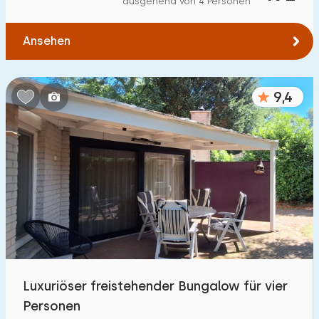
ausgehend von 4 Personen
Zum Wald
:
(max. km)
Ansehen
1
2
5
10
20
Zum Wasser
:
(max. km)
9,4
1
2
5
10
20
Zu öffentlichen Verkehrsmitteln
:
(max. km)
0,2
0,5
1
2
5
Unterkunft
Nicht im Ferienpark
2
Luxuriöser freistehender Bungalow für vier
Im Ferienpark
Personen
110