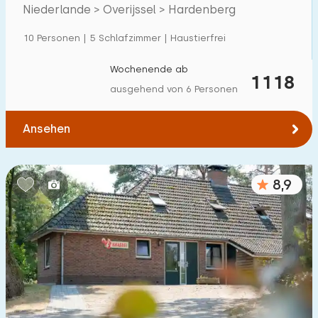
Niederlande > Overijssel > Hardenberg
Einfamilienhaus
30
10 Personen | 5 Schlafzimmer | Haustierfrei
Ferienbauernhof
2
Villa
Wochenende ab
4
1118
ausgehend von 6 Personen
Ferienwohnung
0
Tiny house
0
Ansehen
Hausboot
0
8,9
Kinderfreundlich
Kindermöbel
8
Eingezäunter Garten
2
Spielgeräte im Garten
3
Hallenbad
32