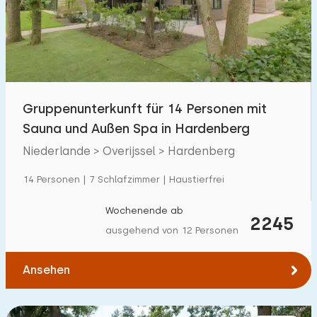
Schwimmbad
32
Eingezäunter Garten
2
Haustierfrei
15
Fahrradschuppen
1
Gruppenunterkunft für 14 Personen mit
Ladestation Auto
17
Sauna und Außen Spa in Hardenberg
Niederlande > Overijssel > Hardenberg
Budget
14 Personen | 7 Schlafzimmer | Haustierfrei
Wochenende ab
2245
ausgehend von 12 Personen
€ 0 — € 1000+
Ansehen
Mindestanzahl