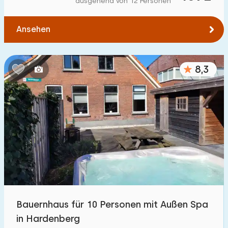
ausgehend von 12 Personen
Zum Wald
:
(max. km)
Ansehen
1
2
5
10
20
Zum Wasser
:
(max. km)
8,3
1
2
5
10
20
Zu öffentlichen Verkehrsmitteln
:
(max. km)
0,2
0,5
1
2
5
Unterkunft
Nicht im Ferienpark
0
Bauernhaus für 10 Personen mit Außen Spa
Im Ferienpark
in Hardenberg
32