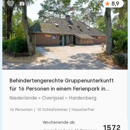
8,9
Schlafzimmern:
1
2
3
4
5
Badezimmer:
1
2
3
4
5
Entfernungen
Behindertengerechte Gruppenunterkunft
Von Hardenberg
:
(max. km)
für 16 Personen in einem Ferienpark in
1
5
10
20
30
Hardenberg
Niederlande > Overijssel > Hardenberg
Zum Meer
:
16 Personen | 10 Schlafzimmer | Haustierfrei
(max. km)
1
2
5
10
20
Wochenende ab
1572