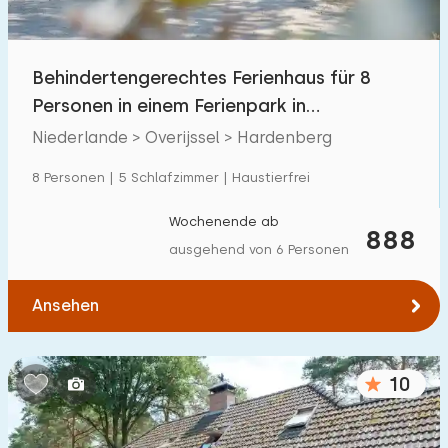
Freibad
28
Kinderanimation
Behindertengerechtes Ferienhaus für 8
32
Personen in einem Ferienpark in
Kindereinrichtungen im Park
32
Hardenberg
Niederlande > Overijssel > Hardenberg
Zugänglichkeit
8 Personen | 5 Schlafzimmer | Haustierfrei
Eingeschränkte Mobilität
7
Wochenende ab
888
ausgehend von 6 Personen
Rollstuhlgerecht
3
Hilfsmittel
4
Ansehen
10