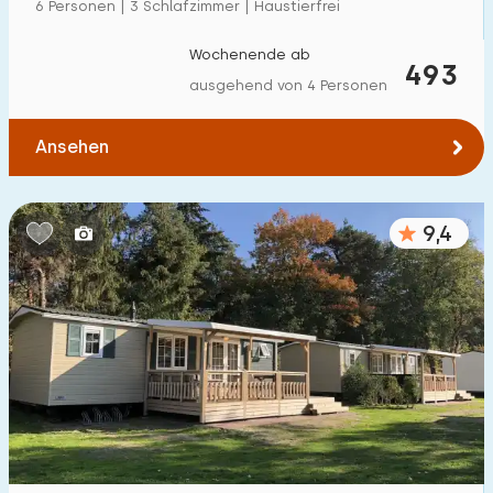
6 Personen | 3 Schlafzimmer | Haustierfrei
Wochenende ab
493
ausgehend von 4 Personen
Ansehen
9,4