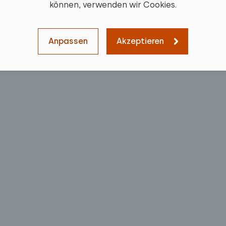
können, verwenden wir Cookies.
Anpassen
Akzeptieren