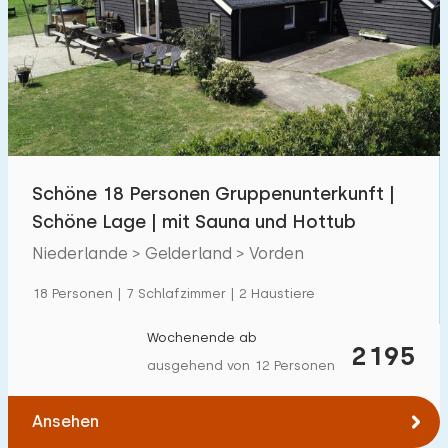
Schwimmbad
50
Eingezäunter Garten
73
Haustierfrei
130
Fahrradschuppen
107
Ladestation Auto
115
Schöne 18 Personen Gruppenunterkunft |
Schöne Lage | mit Sauna und Hottub
Budget
Niederlande > Gelderland > Vorden
18 Personen | 7 Schlafzimmer | 2 Haustiere
€ 0 — € 1000+
Wochenende ab
2195
ausgehend von 12 Personen
Mindestanzahl
Ansehen