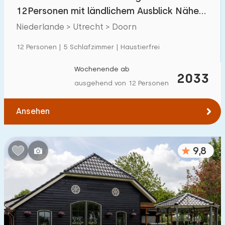
Villa
39
12Personen mit ländlichem Ausblick Nähe
Ferienwohnung
22
Utrechtse Heuvelrug
Niederlande > Utrecht > Doorn
Tiny house
1
12 Personen | 5 Schlafzimmer | Haustierfrei
Hausboot
1
Wochenende ab
2033
ausgehend von 12 Personen
Kinderfreundlich
Ansehen
Kindermöbel
122
Eingezäunter Garten
73
9,8
Spielgeräte im Garten
82
Hallenbad
39
Freibad
18
Kinderanimation
25