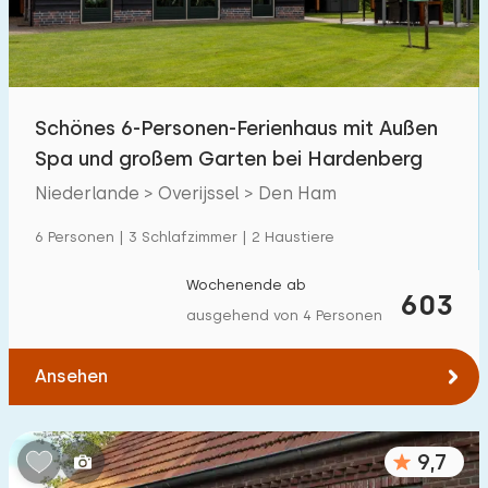
Kindereinrichtungen im Park
35
Zugänglichkeit
Schönes 6-Personen-Ferienhaus mit Außen
Eingeschränkte Mobilität
263
Spa und großem Garten bei Hardenberg
Rollstuhlgerecht
61
Niederlande > Overijssel > Den Ham
Hilfsmittel
104
6 Personen | 3 Schlafzimmer | 2 Haustiere
Wochenende ab
603
ausgehend von 4 Personen
Ansehen
9,7