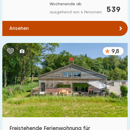
Wochenende ab
Zum Wasser
:
539
(max. km)
ausgehend von 4 Personen
1
2
5
10
20
Ansehen
Zu öffentlichen Verkehrsmitteln
:
(max. km)
0,2
0,5
1
2
5
9,8
Unterkunft
Nicht im Ferienpark
134
Im Ferienpark
129
Einfamilienhaus
203
Ferienbauernhof
48
Freistehende Ferienwohnung für