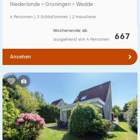
Villa
3
Niederlande > Groningen > Wedde
Ferienwohnung
0
6 Personen | 3 Schlafzimmer | 2 Haustiere
Tiny house
0
Wochenende ab
667
Hausboot
0
ausgehend von 4 Personen
Kinderfreundlich
Ansehen
Kindermöbel
6
Eingezäunter Garten
0
Spielgeräte im Garten
2
Hallenbad
21
Freibad
5
Kinderanimation
12