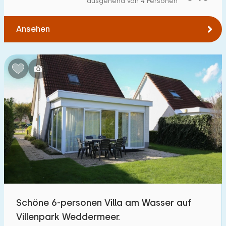
ausgehend von 4 Personen
Zum Wasser
:
(max. km)
Ansehen
1
2
5
10
20
Zu öffentlichen Verkehrsmitteln
:
(max. km)
0,2
0,5
1
2
5
Unterkunft
Nicht im Ferienpark
0
Im Ferienpark
26
Einfamilienhaus
23
Schöne 6-personen Villa am Wasser auf
Ferienbauernhof
1
Villenpark Weddermeer.