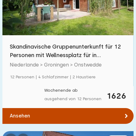
Schwimmbad
26
Eingezäunter Garten
0
Haustierfrei
10
Fahrradschuppen
0
Skandinavische Gruppenunterkunft für 12
Ladestation Auto
8
Personen mit Wellnessplatz für in
Onstwedde.
Niederlande > Groningen > Onstwedde
Budget
12 Personen | 4 Schlafzimmer | 2 Haustiere
Wochenende ab
1626
ausgehend von 12 Personen
€ 0 — € 1000+
Ansehen
Mindestanzahl