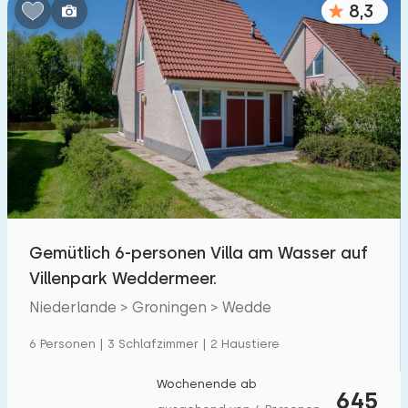
8,3
Schlafzimmern:
1
2
3
4
5
Badezimmer:
1
2
3
4
5
Entfernungen
Gemütlich 6-personen Villa am Wasser auf
Zum Meer
:
(max. km)
Villenpark Weddermeer.
1
2
5
10
20
Niederlande > Groningen > Wedde
Zum Wald
:
6 Personen | 3 Schlafzimmer | 2 Haustiere
(max. km)
1
2
5
10
20
Wochenende ab
645