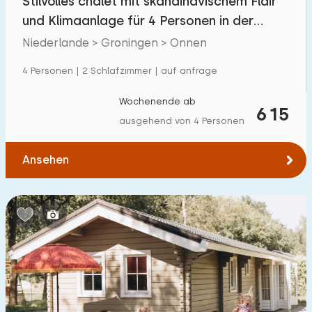
Stilvolles chalet mit skandinavischem Flair
und Klimaanlage für 4 Personen in der
Natur
Niederlande > Groningen > Onnen
4 Personen | 2 Schlafzimmer | auf anfrage
Wochenende ab
615
ausgehend von 4 Personen
Ansehen