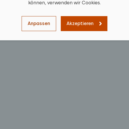
können, verwenden wir Cookies.
Anpassen
Akzeptieren