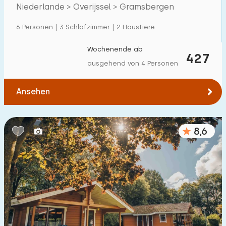
Niederlande > Overijssel > Gramsbergen
Einfamilienhaus
37
6 Personen | 3 Schlafzimmer | 2 Haustiere
Ferienbauernhof
2
Villa
Wochenende ab
4
427
ausgehend von 4 Personen
Ferienwohnung
0
Tiny house
1
Ansehen
Hausboot
0
8,6
Kinderfreundlich
Kindermöbel
6
Eingezäunter Garten
9
Spielgeräte im Garten
4
Hallenbad
28