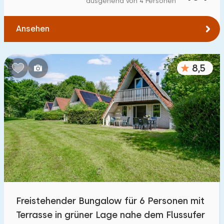
ausgehend von 4 Personen
Zum Wald
:
(max. km)
Ansehen
1
2
5
10
20
Zum Wasser
:
(max. km)
8,5
1
2
5
10
20
Zu öffentlichen Verkehrsmitteln
:
(max. km)
0,2
0,5
1
2
5
Unterkunft
Nicht im Ferienpark
6
Freistehender Bungalow für 6 Personen mit
Im Ferienpark
Terrasse in grüner Lage nahe dem Flussufer
33