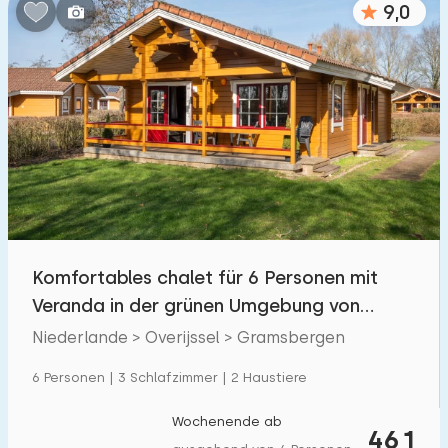
9,0
Schlafzimmern:
1
2
3
4
5
Badezimmer:
1
2
3
4
5
Entfernungen
Komfortables chalet für 6 Personen mit
Von Gramsbergen
:
(max. km)
Veranda in der grünen Umgebung von
1
5
10
20
30
Vechtdal
Niederlande > Overijssel > Gramsbergen
Zum Meer
:
6 Personen | 3 Schlafzimmer | 2 Haustiere
(max. km)
1
2
5
10
20
Wochenende ab
461