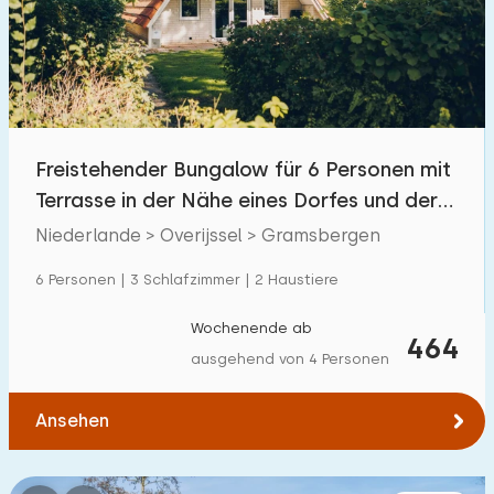
Schwimmbad
28
Eingezäunter Garten
9
Haustierfrei
15
Fahrradschuppen
4
Freistehender Bungalow für 6 Personen mit
Ladestation Auto
17
Terrasse in der Nähe eines Dorfes und der
Natur
Niederlande > Overijssel > Gramsbergen
Budget
6 Personen | 3 Schlafzimmer | 2 Haustiere
Wochenende ab
464
ausgehend von 4 Personen
€ 0 — € 1000+
Ansehen
Mindestanzahl