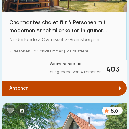
Freibad
28
Kinderanimation
Charmantes chalet für 4 Personen mit
28
modernen Annehmlichkeiten in grüner
Kindereinrichtungen im Park
28
Umgebung.
Niederlande > Overijssel > Gramsbergen
Zugänglichkeit
4 Personen | 2 Schlafzimmer | 2 Haustiere
Eingeschränkte Mobilität
7
Wochenende ab
403
ausgehend von 4 Personen
Rollstuhlgerecht
4
Hilfsmittel
5
Ansehen
8,6