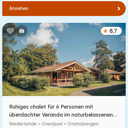
Ansehen
8,7
Ruhiges chalet für 6 Personen mit
überdachter Veranda im naturbelassenen
Vechtdal
Niederlande > Overijssel > Gramsbergen